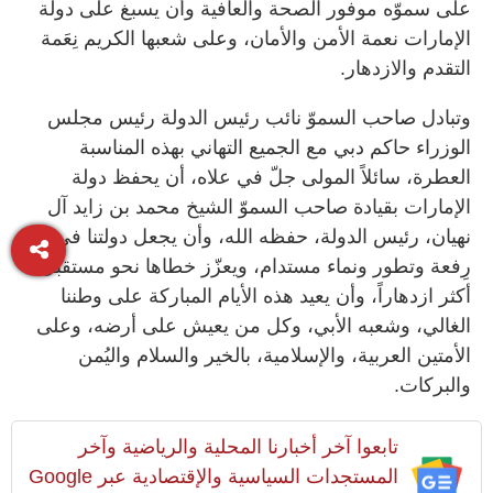
على سموّه موفور الصحة والعافية وأن يسبغ على دولة
الإمارات نعمة الأمن والأمان، وعلى شعبها الكريم نِعَمة
التقدم والازدهار.
وتبادل صاحب السموّ نائب رئيس الدولة رئيس مجلس
الوزراء حاكم دبي مع الجميع التهاني بهذه المناسبة
العطرة، سائلاً المولى جلّ في علاه، أن يحفظ دولة
الإمارات بقيادة صاحب السموّ الشيخ محمد بن زايد آل
نهيان، رئيس الدولة، حفظه الله، وأن يجعل دولتنا في
رِفعة وتطور ونماء مستدام، ويعزّز خطاها نحو مستقبل
أكثر ازدهاراً، وأن يعيد هذه الأيام المباركة على وطننا
الغالي، وشعبه الأبي، وكل من يعيش على أرضه، وعلى
الأمتين العربية، والإسلامية، بالخير والسلام واليُمن
والبركات.
تابعوا آخر أخبارنا المحلية والرياضية وآخر
المستجدات السياسية والإقتصادية عبر Google