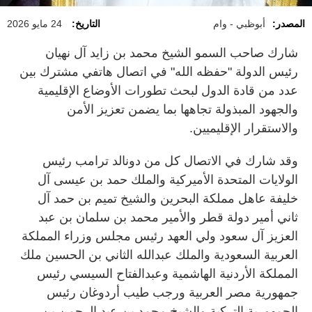
المصدر:
أبوظبي - وام
التاريخ:
24 مايو 2026
شارك صاحب السمو الشيخ محمد بن زايد آل نهيان
رئيس الدولة "حفظه الله" في اتصال هاتفي مشترك بين
عدد من قادة الدول لبحث تطورات الأوضاع الإقليمية
والجهود المبذولة تجاهها بما يضمن تعزيز الأمن
والاستقرار الإقليميين.
وقد شارك في الاتصال كل من دونالد ترامب رئيس
الولايات المتحدة الأميركية والملك حمد بن عيسى آل
خليفة عاهل مملكة البحرين والشيخ تميم بن حمد آل
ثاني أمير دولة قطر والأمير محمد بن سلمان بن عبد
العزيز آل سعود ولي العهد رئيس مجلس وزراء المملكة
العربية السعودية والملك عبدالله الثاني بن الحسين ملك
المملكة الأردنية الهاشمية وعبدالفتاح السيسي رئيس
جمهورية مصر العربية ورجب طيب أردوغان رئيس
الجمهورية التركية والشيخ محمد بن عبد الرحمن بن