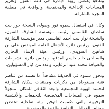
وثقافياً يعكس رؤية الإمارة في دعم الفنون وتعزيز
المساحات الإبداعية والمجتمعية، والواقعة في منطقة
المجرة بالشارقة.
وكان في استقبال سموه فور وصوله، الشيخة حور بنت
سلطان القاسمي رئيسة مؤسسة الشارقة للفنون،
والشيخة نوار بنت أحمد القاسمي مدير مؤسسة الشارقة
للفنون، و
رئيس دائرة الأشغال العامة
المهندس علي بن
شاهين السويدي، و
رئيس هيئة الإنماء التجاري
والسياحي
خالد جاسم المدفع، و
رئيس دائرة التشريفات
والضيافة
محمد عبيد الزعابي، وعدد من كبار المسؤولين.
وتجول سموه في الحديقة مشاهداً ما تضمه من عناصر
فنية مستوحاة من ذكريات ومقتنيات سكان الشارقة
لتجسد الهوية المجتمعية والبعد الثقافي للمكان، متجولاً
سموه في المساحات المخصصة للتجمعات والأنشطة
الترفيهية والتي صُممت لتوفير بيئة تفاعلية تحتضن
مختلف الفعاليات الثقافية والفنية والمجتمعية.