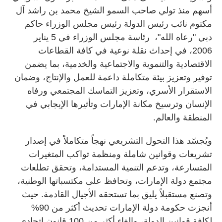
أسهم منذ تولي صاحب السمو الشيخ محمد بن راشد آل
مكتوم نائب رئيس الدولة رئيس مجلس الوزراء حاكم
دبي "رعاه الله"، رئاسة مجلس الوزراء في 5 يناير
2006، في إحداث نقلة نوعية في كافة القطاعات
الاقتصادية والتنموية والاجتماعية والخدمية، بما يضمن
توفير وتعزيز بيئة متكاملة داعمة للعمل والإنتاج، وضمان
الاستقرار الأسري، وتعزيز التماسك المجتمعي ورفاه
الإنسان وترسيخ مكانة الإمارات وتأثيرها الإيجابي في
المنطقة والعالم.
ويُجسّد هذا التحول التشريعي نهجاً متكاملاً في إصدار
تشريعات وقوانين شاملة ومنظمة تواكب المتغيرات
المتسارعة، وتدعم التنمية المستدامة، وتحقق تطلعات
مجتمع دولة الإمارات، وتحافظ على مكتسباتها الوطنية،
وتصنع مستقبلاً يليق بما تستحقه الأجيال القادمة. حيث
أنجزت حكومة دولة الإمارات تحديث أكثر من 90%
لكافة قوانين الدولة، وإلغاء أكثر من 100 قانون اتحادي