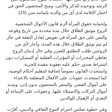
الرشد وتوحيده للذكر والأنثى، ومنح المحضون الحق في
اختيار الإقامة لدى أي من والديه بإتمامه سن (15).
ولحماية حقوق المرأة ألزم قانون الأحوال الشخصية
الزوج بتوثيق الطلاق خلال مدة محددة من تاريخ وقوعه
والنص على حق المرأة في تعويض يُعادل النفقة في حال
لم يتم توثيق الطلاق خلال هذه المدة، وأجاز لأي من
الزوجين طلب التطليق للضرر وفي حال إدمان الزوج
تعاطي المخدرات أو المؤثرات العقلية أو المسكرات دون
اشتراط صدور حكم عليه بعقوبة مقيدة للحرية.
واستحدث القانون نصوصاً إضافية لتنظيم أحكام الوصية،
كما استحدث عقوبات على الأفعال المتعلقة بالاعتداء
على أموال القصر، والسفر بالمحضون بدون إذن، وتبديد
أموال التركات والاستيلاء عليها، وعقوبات على الإساءة أو
التعدي أو الإهمال للوالدين.
وفي خطوة تعكس احترام التنوع الثقافي والديني، أقرّت