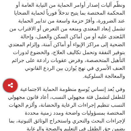
ونظّم آليات إصدار أوامر الحماية من النيابة العامة أو
المحكمة المختصة بما يتيح تدخلاً فورياً لحماية الضحايا
عند الضرورة، وأقرّ حزمة واسعة من تدابير الحماية
تشمل إبعاد المعتدي ومنعه من التعرض أو الاقتراب من
المُعتدى عليه أو من أماكن السكن والعمل، وإحالة
الضحية إلى مراكز الإيواء أو أماكن آمنة، وإلزام المعتدي
بتوفير النفقة وتحمل تكاليف العلاج، والخضوع لدورات
التأهيل المتخصصة، وفرض عقوبات رادعة على جرائم
العنف الأسري في نهج يُوازن بين الردع القانوني
والمعالجة السلوكية.
وفي بُعد إنساني يُوسع منظومة الحماية الاجتماعية
للطفل لتشمل فئة مجهولي النسب، أعاد قانون مجهولي
النسب تنظيم إجراءات الرعاية والحضانة، وألزم الجهات
المختصة بمسؤوليات واضحة ومدد زمنية محددة
لإجراءات البحث والتحري واستخراج الوثائق الثبوتية، بما
يضمن حق الطفل في التعليم والصحة والرعاية