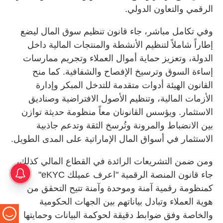
الرقمي والتعاون الدولي.
وفي تكامل مباشر، جاء قانون تنظيم سوق المال ليضع
إطاراً شاملاً لتنظيم الأنشطة والمنتجات المالية داخل
الدولة، وتعزيز حماية أموال العملاء وتجريم ممارسات
إساءة السوق وترسيخ الإفصاح والشفافية. كما منح
القانون الهيئة أدوات متقدمة للتدخل المبكر وإدارة
الأزمات المالية، وتنظيم الأصول الافتراضية وصناديق
الاستثمار. ويؤسس القانونان معاً منظومة حديثة توازن
بين الانضباط والمرونة وتُرسخ الثقة وتدعم جاذبية
الاستثمار في أسواق المال الإماراتية على المدى الطويل.
ومن ضمن التشريعات الرائدة في القطاع المالي كذلك،
جاء قانون المنصة الرقمية "اعرف عميلك eKYC"
كمنظومة رقمية آمنة وموحدة وآمنة تتيح التحقق من
هوية العملاء وتبادل بياناتهم بين الجهات الحكومية
والخاصة وفق ضوابط دقيقة لحوكمة البيانات وحمايتها