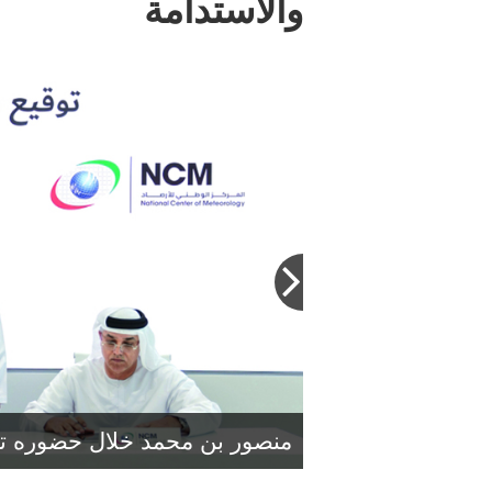
والاستدامة
منصور بن محمد خلال حضوره توق