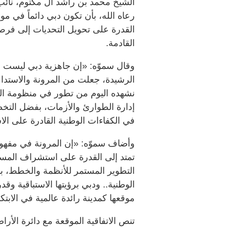
الشيخ محمد بن راشد آل مكتوم، نائ
رعاه الله، بأن تكون دبي دائماً في موق
القدرة على تحويل التحديات إلى فرص، 
القادمة.
وقال سموّه: «إن جاهزية دبي ليست ولي
الرشيدة، جعلت من المرونة والاستدام
نشهده اليوم من تطور في منظومة ال
إدارة الطوارئ والأزمات، بفضل التخ
في الكفاءات الوطنية القادرة على ا
وأضاف سموّه: «إن المرونة في مفهومه
تمتد إلى القدرة على استشراف المستق
التطوير المستمر للأنظمة والخطط، بم
الوطنية.. ودبي برؤيتها الاستباقية و
موقعها كمدينة رائدة عالمية في الابتك
تنص الاتفاقية الموقعة مع دائرة الأر