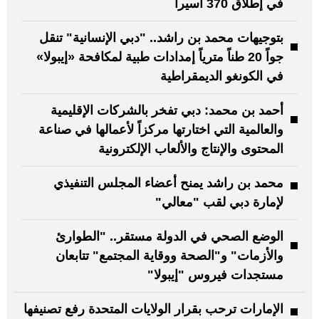
في إطلاق 370 أسيراً
بتوجيهات محمد بن راشد.. "دبي الإنسانية" تنقل
جواً 20 طناً مترياً إمدادات طبية لمكافحة «إيبولا»
في الكونغو الديمقراطية
أحمد بن محمد: دبي تفخر بالشركات الإقليمية
والعالمية التي اختارتها مركزاً لأعمالها في صناعة
المحتوى والإنتاج والألعاب الإلكترونية
محمد بن راشد يمنح أعضاء المجلس التنفيذي
لإمارة دبي لقب "معالي"
الوضع الصحي في الدولة مستقر.. "الطوارئ
والأزمات" و"الصحة ووقاية المجتمع" تتابعان
مستجدات فيروس "إيبولا"
الإمارات ترحب بقرار الولايات المتحدة رفع تصنيفها