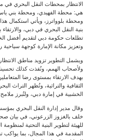
الانتظار بمحطات النقل البحري في 
هي: محطة الفهيدي، ومحطة بني ياس
ومحطة بلوواترز، ويأتي استكمال هذا 
بنية النقل البحري في دبي، والارتقاء
تطلعات حكومة دبي لتقديم أفضل الخدم
وتعزيز مكانة الإمارة كوجهة سياحية رائ
ويشمل التطوير تزويد مناطق الانتظار 
ولأصحاب الهمم، ونُفذت كذلك تحسينا
بهدف الارتقاء بمستوى رضا المتعاملي
الثقافية والتراثية، وتُظهر التراث الب
الخشبية في إمارة دبي، ولتُبرز ملامح 
وقال مدير إدارة النقل البحري بمؤس
خلف بالغزوز الزرعوني، في بيان صح
للهيئة لتطوير البنية التحتية لمنظومة
المقدمة في هذا المجال، بما يواكب ت