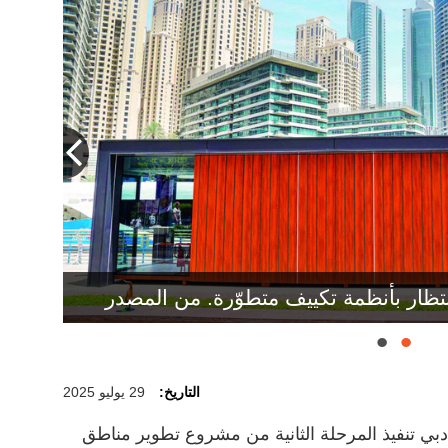
م «الهيئة» باتخاذ التدابير اللازمة لتوفير
واد وسائل النقل البحري.
تظار بأنظمة تكييف متطوّرة. من المصدر
التاريخ:
29 يوليو 2025
ي تنفيذ المرحلة الثانية من مشروع تطوير مناطق