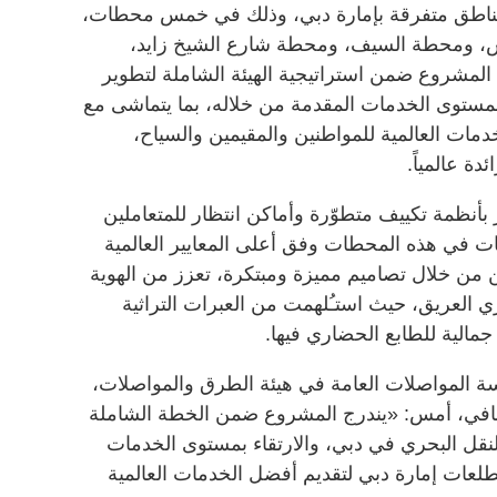
مناطق متفرقة بإمارة دبي، وذلك في خمس محطات،
، ومحطة السيف، ومحطة شارع الشيخ زايد،
المشروع ضمن استراتيجية الهيئة الشاملة لتطوير
 بمستوى الخدمات المقدمة من خلاله، بما يتماشى مع
ات العالمية للمواطنين والمقيمين والسياح،
دة عالمياً.
بأنظمة تكييف متطوّرة وأماكن انتظار للمتعاملين
ت في هذه المحطات وفق أعلى المعايير العالمية
ن من خلال تصاميم مميزة ومبتكرة، تعزز من الهوية
حري العريق، حيث استـُلهمت من العبرات التراثية
جمالية للطابع الحضاري فيها.
سة المواصلات العامة في هيئة الطرق والمواصلات،
افي، أمس: «يندرج المشروع ضمن الخطة الشاملة
 النقل البحري في دبي، والارتقاء بمستوى الخدمات
طلعات إمارة دبي لتقديم أفضل الخدمات العالمية