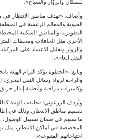
للسكان والزوّار والسياح».
وأضاف: «تهدف مناطق الانتظار في مح
الحيوية والمعالم الرئيسة في المنط
التطويرية والمناطق السكنية المحيطة
الأخرى مثل الحافلات ومحطات المترو
والزوار وتقليل الاعتماد على المركب
النقل العام».
وتابع: «الخطوة تؤكد التزام الهيئة باتخ
والراحة لرواد وسائل النقل البحري، إ
وكاميرات مراقبة وأنظمة إنذار حريق
وأردف الزرعوني: «طبقت الهيئة كذلك
تصميم مناطق الانتظار، وذلك في إطار
ما يسهم في ضمان تسهيل الوصول، وتو
المخصصة في أماكن الانتظار، مثل ت
احتياجاتهم المتنوعة».