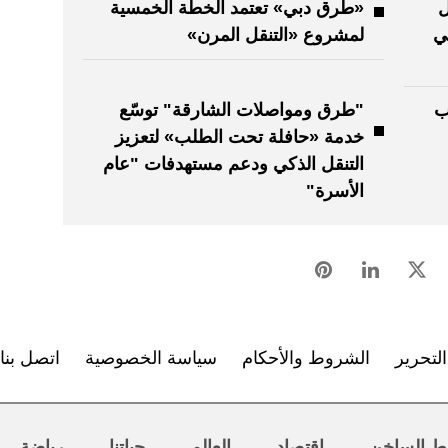
ل
«طرق دبي» تعتمد الخطة الخمسية
ي
لمشروع «التنقل المرن»
ب
"طرق ومواصلات الشارقة" توسّع
خدمة «حافلة تحت الطلب» لتعزيز
التنقل الذكي ودعم مستهدفات "عام
الأسرة"
لتحرير
الشروط والأحكام
سياسة الخصوصية
اتصل بنا
ط الساخن
اقتصاد
العالم
حياتنا
رياضة