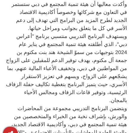
وأكدت معاليها أن هيئة تنمية المجتمع في دبي ستستمر
في التعاون مع شركائها وخصوصاً أكاديمية الاقتصاد
الجديد لطرح المزيد من البرامج التي تهدف إلى دعم
الأسر في كل ما يتعلق بجوانب ومراحل حياتها.
ويستهدف البرنامج التدريبي منتسبي برنامج "أعراس
دبي"، الذي أطلقته هيئة تنمية المجتمع في يناير عام
2024 بتوجيهات من سموّ الشيخة هند بنت مكتوم بن
جمعة آل مكتوم، بهدف توفير الدعم للمقبلين على الزواج
من المواطنين في دبي، وتخفيف الأعباء المالية عنهم، بما
يشجّعهم على الزواج، ويسهم في تعزيز الاستقرار
الأسري، حيث يتميز البرنامج بتغطية تكاليف حفلة الزفاف
الرئيسية، وتوفير قاعات الزفاف ومجالس الأحياء
بالمجان.
ويتضمن البرنامج التدريبي مجموعة من المحاضرات
والورش، بإشراف نخبة من الخبراء والمتخصصين من
هيئة تنمية المجتمع في دبي، وأكاديمية الاقتصاد الجديد،
والهيئة العامة للمعاشات والتأمينات الاجتماعية، و"الاتحاد