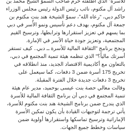
للأسرة" الذي أطلقته حرم صاحب السموّ الشيخ محمد بن
راشد آل مكتوم، نائب رئيس الدولة رئيس مجلس الوزراء
حاكم دبي، “رعاه الله”، سموّ الشيخة هند بنت مكتوم بن
جمعة آل مكتوم، بهدف دعم تأسيس ونمو الأُسر في دبي
بما يسهم في تعزيز استقرارها وترابطها، وترسيخ القيم
المجتمعية، وتعزيز جودة حياة الأسر في الإمارة.
ونجح برنامج "الثقافة المالية للأسرة ــ دبي.. كيف تستقر
أسرتك مالياً؟" الذي تنظمه هيئة تنمية المجتمع في دبي،
بالتعاون مع أكاديمية الاقتصاد الجديد، منذ انطلاقه في
تخريج 175 أسرة ضمن 3 دفعات، كما سيعمل على
تخريج 3 دفعات جديدة خلال الفترة المقبلة.
وقالت معالي حصة بنت عيسى بوحميد، مدير عام هيئة
تنمية المجتمع في دبي أن برنامج الثقافة المالية للأسرة
الذي يندرج ضمن برنامج الشيخة هند بنت مكتوم للأسرة،
يأتي ترجمة لتوجيهات القيادة بأن يكون تمكين الأسرة
الإماراتية وترسيخ تماسكها واستقرارها أولوية ضمن
سياسات وخطط جميع الجهات.