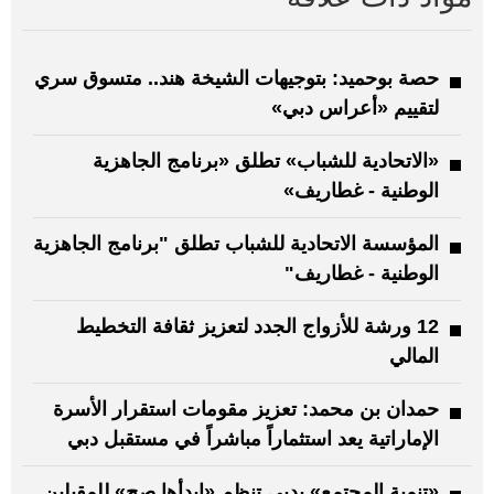
حصة بوحميد: بتوجيهات الشيخة هند.. متسوق سري
لتقييم «أعراس دبي»
«الاتحادية للشباب» تطلق «برنامج الجاهزية
الوطنية - غطاريف»
المؤسسة الاتحادية للشباب تطلق "برنامج الجاهزية
الوطنية - غطاريف"
12 ورشة للأزواج الجدد لتعزيز ثقافة التخطيط
المالي
حمدان بن محمد: تعزيز مقومات استقرار الأسرة
الإماراتية يعد استثماراً مباشراً في مستقبل دبي
«تنمية المجتمع» بدبي تنظم «ابدأها صح» للمقبلين