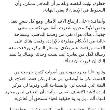
خطوة، ليثبت لنفسه وللعالم أن التعافي ممكن، وأن
السقوط في الإدمان لا يعني النهاية.
وأضاف: «على ارتفاع آلاف الأمتار، ومع كل نفسٍ يثقل
بنقص الأوكسجين، شعرت بأنفاسي تكتسب معنى
جديداً.. هناك هواء نقي من وصمة الماضي، ومساحة
خالية من الأحكام مملوءة بالإرادة، وقفت هناك على
القمة، ورفعت علم بلادي، وشعار المركز، ورفعت معه
رسالة لكل من يعاني: أنت لست وحدك، وهناك يدٌ تمتد
إليك إن قررت أن تبدأ».
وتابع: «أنا مجرد صوت من أصوات كثيرة خرجت من
العتمة، لكن ما أوصلني إلى هنا لم يكن فقط العلاج، بل
الثقة التي مُنحت لي، والمساحة التي وفرها لي مركز
إرادة لأعيد اكتشاف نفسي، وأثبت أن التعافي ليس مجرد
انتهاء ألم.. بل بداية حقيقية لحياة تستحق أن تُعاش».
وقال: «كل خطوة على الجبل كانت تذكرني بخطوة على