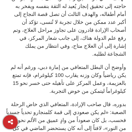
حاجته إلى تحقيق إنجاز يُعيد له الثقة بنفسه ويفخر به
أمام أطفاله، والهدف الثالث أن تصل قصة النجاح إلى
أكبر عدد ممكن من خلال تجربة لا تُنسى، تؤكد أن
أصحاب الإرادة قادرون على تجاوز مراحل العلاج، وتم
رفع علم الدولة هناك، إلى جانب شعار المركز، في
إشارة إلى أن العلاج متاح، وفي انتظار من يملك
الشجاعة لطلبه.
وأوضح أن البطل المتعافي من إمارة دبي، ورغم أنه لم
يكن رياضياً وكان وزنه يقارب 100 كيلوغرام، فإنه تمتع
بالعزيمة، وعمل المركز على تأهيله حتى خسر نحو 15
كيلوغراماً ليتمكن من خوض التجربة.
بدوره، قال صاحب الإرادة، المتعافي الذي خاض الرحلة
الصعبة: «لم يكن صعودي إلى قمة كلمنجارو تحدياً جسدياً
فحسب، بل كان صعوداً من وادٍ عميق من الألم نحو أفق
من النور»، لافتاً إلى أنه كان يستحضر الماضي في كل