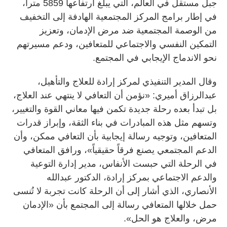
جبل مستقل في العالم، التي يبلغ ارتفاعها 5859 متراً،
في إطار برامج المركز المجتمعية الهادفة إلى التخفيف
من الوصمة المجتمعية ضد مرض الإدمان، وتعزيز
التمكين النفسي والاجتماعي للمتعافين، ودعم مسيرتهم
نحو الاندماج الإيجابي في المجتمع.
وقال المدير التنفيذي لمركز إرادة للعلاج والتأهيل،
عبدالرزاق أميري: «نؤمن أن التعافي لا ينتهي عند العلاج،
بل تبدأ بعده رحلة جديدة تكمن فيها معاني القوة والتغيير،
وتسهم مثل هذه المبادرات في بناء الثقة، وإبراز قدرات
المتعافين، وتوجيه رسالة إيجابية بأن التعافي ممكن، وأن
الدعم المجتمعي يصنع فرقاً حقيقياً»، ورافق المتعافي
في الرحلة التي حبست الأنفاس، مدير إدارة التوعية
والدعم الاجتماعي بمركز إرادة، الدكتور عبدالله
الأنصاري، الذي أشار إلى أن الرحلة كانت تجربة لا تُنسى
حمل خلالها المتعافي رسالة إلى المجتمع بأن «الإدمان
مرض، والعلاج هو الحل».