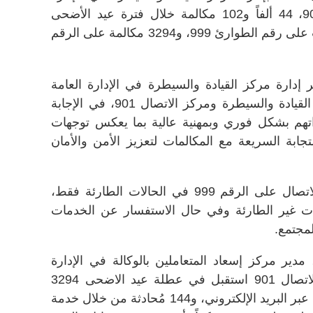
العامة للعمليات، ومركز الاتصال 901، 44 ألفاً و102 مكالمة خلال فترة عيد الأضحى
المبارك، بواقع 40 ألفاً و808 مكالمات على رقم الطوارئ 999، و3294 مكالمة على الرقم
ر إدارة مركز القيادة والسيطرة في الإدارة العامة
للعمليات، على جهود موظفي مركز القيادة والسيطرة ومركز الاتصال 901، في الإجابة
تهم بشكل فوري وبمهنية عالية بما يعكس توجهات
جابة السريعة مع المكالمات لتعزيز الأمن والأمان
وحث العقيد بلال الطاير الجمهور بالاتصال على الرقم 999 في الحالات الطارئة فقط،
الرقم 901 في الحالات غير الطارئة وفي حال الاستفسار عن الخدمات
مجتمع.
مدير مركز إسعاد المتعاملين بالوكالة في الإدارة
العامة للشؤون الإدارية، أن مركز الاتصال 901 استقبل في عطلة عيد الاضحى 3294
مكالمة على الرقم 901، و919 رسالة عبر البريد الإلكتروني، و144 مُحادثة من خلال خدمة