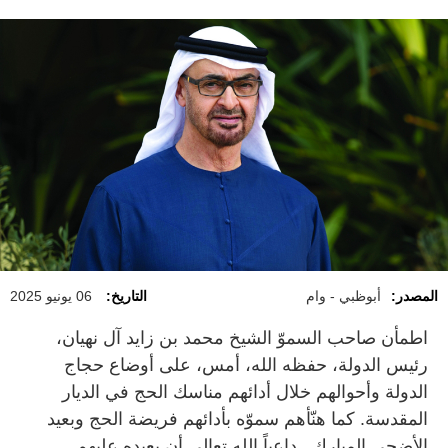
المصدر:
أبوظبي - وام
التاريخ:
06 يونيو 2025
اطمأن صاحب السموّ الشيخ محمد بن زايد آل نهيان،
رئيس الدولة، حفظه الله، أمس، على أوضاع حجاج
الدولة وأحوالهم خلال أدائهم مناسك الحج في الديار
المقدسة. كما هنّأهم سموّه بأدائهم فريضة الحج وبعيد
الأضحى المبارك.. داعياً الله تعالى أن يعيده عليهم