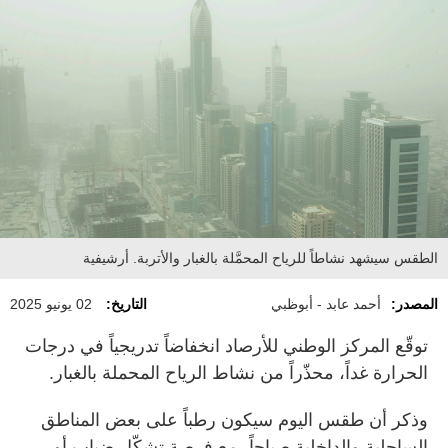
الطقس سيشهد نشاطاً للرياح المحمَّلة بالغبار والأتربة. أرشيفية
المصدر:
أحمد عابد - أبوظبي
التاريخ:
02 يونيو 2025
توقّع المركز الوطني للأرصاد انخفاضاً تدريجياً في درجات
الحرارة غداً، محذّراً من نشاط الرياح المحملة بالغبار.
وذكر أن طقس اليوم سيكون رطباً على بعض المناطق
الساحلية والداخلية صباحاً، مع فرصة تشكّل ضباب أو