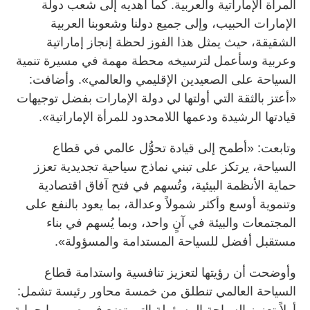
المرأة الإماراتية والعربية. كما أهديه إلى شعب دولة
الإمارات الحبيب، وإلى جميع دولنا وشعوبنا العربية
الشقيقة، حيث يمثل هذا الفوز لحظة إنجاز إماراتية
وعربية وسأعمل لترسيخه محطة مهمة في مسيرة تنمية
السياحة على الصعيدين الإقليمي والعالمي». وأضافت:
«أعتز بالثقة التي أولتها لي دولة الإمارات بفضل توجيهات
قيادتها الرشيدة ودعمها اللامحدود للمرأة الإماراتية».
وتابعت: «أطمح إلى قيادة تحوُّل عالمي في قطاع
السياحة، يرتكز على تبني نماذج سياحية تجديدية تعزز
حماية الأنظمة البيئية، وتُسهم في فتح آفاق اقتصادية
وتنموية أوسع وأكثر شمولاً وعدالة، بما يعود بالنفع على
المجتمعات والبيئة في آنٍ واحد، وبما يُسهم في بناء
مستقبل أفضل للسياحة المستدامة والمسؤولة».
وأوضحت أن رؤيتها لتعزيز تنافسية واستدامة قطاع
السياحة العالمي تنطلق من خمسة محاور رئيسة تشمل:
أولاً تعزيز السياحة المسؤولة التي تضع في صميمها حماية