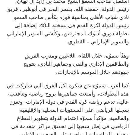
استقبل صاحب السموّ الشيخ محمد بن زايد آل نهيان،
رئيس الدولة، حفظه الله، بقصر البحر في أبوظبي، فريق
نادي شباب الأهلي بمناسبة فوزه بكأس صاحب السمو
رئيس الدولة لكرة القدم في نسخته الـ48، إضافة إلى
بطولة دوري أدنوك للمحترفين، وكأسَي السوبر الإماراتي
والسوبر الإماراتي - القطري.
وهنّأ سموّه، خلال اللقاء، اللاعبين ومدرب الفريق
والطاقمين الإداري والفني وجماهير النادي، بتتويج
جهودهم خلال الموسم بالإنجازات.
كما أعرب سموّه عن شكره لكل الفِرَق التي شاركت في
هذه البطولات، وأمتعت جماهيرها بروح رياضية وتنافسية
عالية، تدعم رياضة كرة القدم في دولة الإمارات، وتعزز
سجلها الرياضي على المستويات المحلية والإقليمية
والعالمية، مؤكداً سموّه اهتمام الدولة بتطوير القطاع
الرياضي في إطار سعيها إلى تحقيق مراكز متقدمة في
مختلف المنافسات الرياضية على الصعيدين الإقليمي