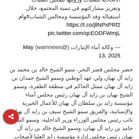
وتعزيز مشاركتهم في تنمية المجتمع، خلال
استقباله وفد المؤسسة ومجالس الشباب
#وام
https://t.co/jllNPxPRf2
pic.twitter.com/qcEODFWmjL
— وكالة أنباء الإمارات (@wamnews)
May
13, 2025
حضر مجلس قصر البحر، سمو الشيخ خالد بن محمد بن
زايد آل نهيان ولي عهد أبوظبي وسمو الشيخ حمدان بن
زايد آل نهيان ممثل الحاكم في منطقة الظفرة، وسمو
الشيخ نهيان بن زايد آل نهيان رئيس مجلس أمناء
مؤسسة زايد بن سلطان آل نهيان للأعمال الخيرية
والإنسانية، والفريق سمو الشيخ سيف بن زايد آل نهيان
نائب رئيس مجلس الوزراء وزير الداخلية، وسمو الشيخ
حامد بن زايد آل نهيان، وسمو الشيخ خالد بن زايد آل
نهيان رئيس مجلس إدارة مؤسسة زايد العليا لأصحاب