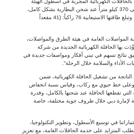
 بالحافلات الكهربائية المجربة في أسطول الهيئة
سابقاً، وتقطع الحافلة مسافة تصل إلى 370 كيلو متراً عند شحن البطارية بشكل كامل،
وهي حافلة مدينة يبلغ طولها 12 متراً، وتبلغ طاقتها الاستيعابية 76 راكباً: (41 مقعداً
 المواصلات العامة في هيئة الطرق والمواصلات،
ِّدَت بها الحافلة الكهربائية الجديدة من شركة
يق نتائج تسهم في تبني أفكار ومواصفات جديدة في
ت الأداء والسلامة خلال الرحلة".
 الناتجة من تشغيل الحافلة الكهربائية، ضمن
وعلى خط حيوي مع ركاب، وقياس نسبة انخفاض
ة التي تقطعها الحافلة عند شحنها بالكامل، وقدرة
لية لإمارة دبي خلال ظروف جوية مختلفة، خاصة
ثماراتنا في توسيع الأسطول، وتطوير التكنولوجيا،
ة الطلب المتزايد على خدمة الحافلات العامة، مع تعزيز