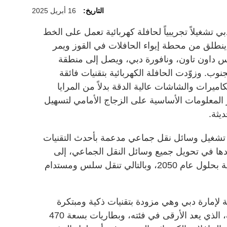
التاريخ:
16 أبريل 2025
تشغيلاً تجريبياً لحافلة كهربائية تعمل على الخط
ذي ينطلق من محطة إيواء الحافلات في القوز ويمر
اس داون تاون، ونافورة دبي، ويصل إلى منطقة
ب. وزوّدت الحافلة الكهربائية بتقنيات فائقة
كاميرات والشاشات عالية الدقة بدلاً من المرايا
لمعلومات الأساسية على الزجاج الأمامي لتسهيل
ديثة.
تشغيل وسائل نقل جماعي مدعمة بأحدث التقنيات
ودها في تحويل جميع وسائل النقل الجماعي، إلى
مواصلات خالية من الانبعاثات الكربونية بحلول عام 2050، وبالتالي تنقل سلس ومستدام
ية لإمارة دبي وهي مزودة بتقنيات ذكية ومبتكرة
وبمواصفات حديثة، منها نظام التكييف، الذي يعد الأرقى في فئته، وبطاريات بسعة 470