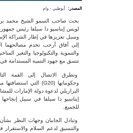
المصدر:
أبوظبي - وام
بحث صاحب السمو الشيخ محمد بن زا
لويس إيناسيو دا سيلفا رئيس جمهورية 
وسبل تعزيزها في إطار الشراكة الإست
إلى آفاق أرحب تخدم مصالحهما المت
والتنموية والتكنولوجيا والتغير المن
تتسق مع جهود التنمية المستدامة في 
وتطرق الاتصال إلى القمة ال
وحكوماتها
(G20)
التي استضافتها مؤ
البرازيلي لدعوة دولة الإمارات للمشا
إيناسيو دا سيلفا في سبيل إنجاحها
للجميع
.
وتبادل الجانبان وجهات النظر بشأن ا
والتنسيق لدعم السلام والاستقرار ف