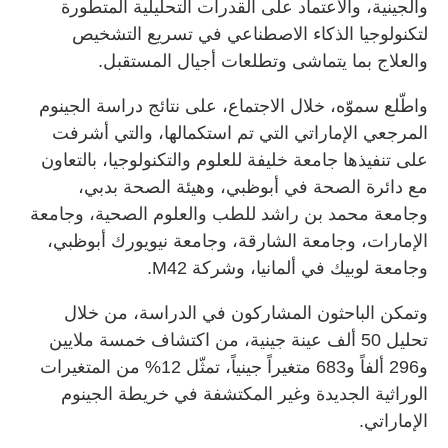
والجينية، والاعتماد على القدرات التحليلية المتطورة
لتكنولوجيا الذكاء الاصطناعي في تسريع التشخيص
والعلاج بما يتماشى وتطلعات أجيال المستقبل.
واطّلع سموّه، خلال الاجتماع، على نتائج دراسة الجينوم
المرجعي الإماراتي التي تم استكمالها، والتي أشرفت
على تنفيذها جامعة خليفة للعلوم والتكنولوجيا، بالتعاون
مع دائرة الصحة في أبوظبي، وهيئة الصحة بدبي،
وجامعة محمد بن راشد للطب والعلوم الصحية، وجامعة
الإمارات، وجامعة الشارقة، وجامعة نيويورك أبوظبي،
وجامعة لوبيك في ألمانيا، وشركة M42.
وتمكن الباحثون المشاركون في الدراسة، من خلال
تحليل 50 ألف عينة جينية، من اكتشاف خمسة ملايين
و296 ألفاً و683 متغيراً جينياً، تمثّل 12% من المتغيرات
الوراثية الجديدة وغير المكتشفة في خريطة الجينوم
الإماراتي.