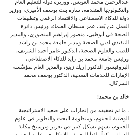
عبدالرحمن محمد العويس، ووزيرة دولة للتعليم العام
والتكنولوجيا المتقدمة، سارة بنت يوسف الأميري، ووزير
دولة للذكاء الاصطناعي والاقتصاد الرقمي وتطبيقات
العمل عن بُعد، عمر سلطان العلماء، ورئيس دائرة
الصحة في أبوظبي، منصور إبراهيم المنصوري، والمدير
التنفيذي لدبي الصحية ومدير جامعة محمد بن راشد
للطب والعلوم الصحية، الدكتور عامر أحمد الشريف،
ورئيس جامعة محمد بن زايد للذكاء الاصطناعي،
البروفيسور الدكتور إريك زينغ، والمدير العام لمؤسَّسة
الإمارات للخدمات الصحية، الدكتور يوسف محمد
السركال.
خالد بن محمد:
. ما تم تحقيقه من إنجازات على صعيد الاستراتيجية
الوطنية للجينوم، ومنظومة البحث والتطوير في علوم
الجينوم، يسهم بشكل كبير في تعزيز وترسيخ مكانة
الدولة مركزاً رائداً للبحوث والابتكار في علوم الجينوم.