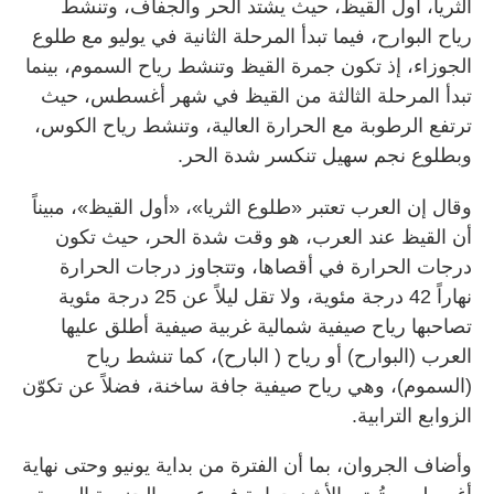
الثريا، أول القيظ، حيث يشتد الحر والجفاف، وتنشط
رياح البوارح، فيما تبدأ المرحلة الثانية في يوليو مع طلوع
الجوزاء، إذ تكون جمرة القيظ وتنشط رياح السموم، بينما
تبدأ المرحلة الثالثة من القيظ في شهر أغسطس، حيث
ترتفع الرطوبة مع الحرارة العالية، وتنشط رياح الكوس،
وبطلوع نجم سهيل تنكسر شدة الحر.
وقال إن العرب تعتبر «طلوع الثريا»، «أول القيظ»، مبيناً
أن القيظ عند العرب، هو وقت شدة الحر، حيث تكون
درجات الحرارة في أقصاها، وتتجاوز درجات الحرارة
نهاراً 42 درجة مئوية، ولا تقل ليلاً عن 25 درجة مئوية
تصاحبها رياح صيفية شمالية غربية صيفية أطلق عليها
العرب (البوارح) أو رياح ( البارح)، كما تنشط رياح
(السموم)، وهي رياح صيفية جافة ساخنة، فضلاً عن تكوّن
الزوابع الترابية.
وأضاف الجروان، بما أن الفترة من بداية يونيو وحتى نهاية