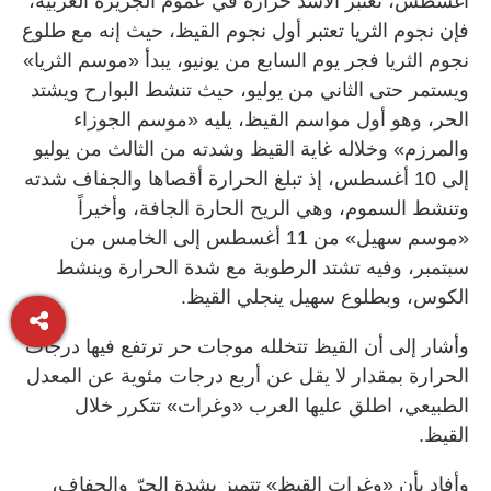
أغسطس، تُعتبر الأشد حرارة في عموم الجزيرة العربية،
فإن نجوم الثريا تعتبر أول نجوم القيظ، حيث إنه مع طلوع
نجوم الثريا فجر يوم السابع من يونيو، يبدأ «موسم الثريا»
ويستمر حتى الثاني من يوليو، حيث تنشط البوارح ويشتد
الحر، وهو أول مواسم القيظ، يليه «موسم الجوزاء
والمرزم» وخلاله غاية القيظ وشدته من الثالث من يوليو
إلى 10 أغسطس، إذ تبلغ الحرارة أقصاها والجفاف شدته
وتنشط السموم، وهي الريح الحارة الجافة، وأخيراً
«موسم سهيل» من 11 أغسطس إلى الخامس من
سبتمبر، وفيه تشتد الرطوبة مع شدة الحرارة وينشط
الكوس، وبطلوع سهيل ينجلي القيظ.
وأشار إلى أن القيظ تتخلله موجات حر ترتفع فيها درجات
الحرارة بمقدار لا يقل عن أربع درجات مئوية عن المعدل
الطبيعي، اطلق عليها العرب «وغرات» تتكرر خلال
القيظ.
وأفاد بأن «وغرات القيظ» تتميز بشدة الحرّ والجفاف،