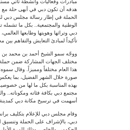
مبادرات وفعاليات وأنشطة تأتي مستل
هدفه أن تكون دبي في أبهى حلة مع ا
الحملة في إطار رسالة مجلس دبي لل
الوطنية والمجتمعية.. بكل ما تشمله ت
دبي وتراثها وهويتها وطابعها العالمي،
تأكيداً لمبادئ التعايش والتفاهم بين
ووجّه سمو الشيخ أحمد بن محمد بن 
مختلف الجهات المشاركة ضمن حملة 
هذا العام مختلفاً ومميزاً. وقال سم
صورة خلال الشهر الفضيل، بما يعكس الع
بهذه المناسبة بكل ما لها من خصوصية.
مجتمع دبي بكافة فئاته ومكوناته.. و
أسهمت في ترسيخ مكانة دبي كمدينة م
وقام مجلس دبي للإعلام بتكليف براند
دبي، بالإشراف على الحملة وتنسيق ا
الحكومي والخاص، وذلك للمرة الأولى ا