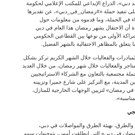
 دبي»، الذراع الإبداعي للمكتب الإعلامي لحكومة
لى تنفيذ حملة «#رمضان_في_دبي»، عن تقديرها
ركاء في الحملة، وما قدموه من معلومات حول
دة أن الاحتفال بشهر رمضان هذا العام في دبي
اكة الأولى من نوعها بين القطاعين الحكومي
 يتعلق بالمظاهر الاحتفالية بالشهر الفضيل.
لمبادرات والفعاليات خلال الشهر الكريم تركز بشكل
تاجر والفعاليات خلال شهر رمضان، من خلال العديد
لة مجتمعية بالتعاون مع الشركاء الاستراتيجيين
 المدينة، مع التركيز على شارع جميرا وتزيينه
في رمضان» لتزيين الوجهات الخارجية للمنازل،
مناسبة».
جي
 والطرق، بهيئة الطرق والمواصلات في دبي،
رمضان في دبي» التي انطلقت أمس، بتوجيهات سمو