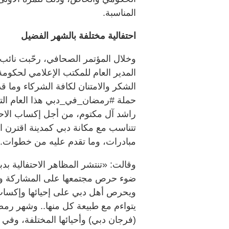
المناسبة.
احتفالية مختلفة بالشهر الفضيل
وخلال المؤتمر الصحافي، رحّبت نائب
المدير العام للمكتب الإعلامي لحكومة
الشكر والامتنان لكافة الشركاء وما 
حملة #رمضان_في_دبي هذا العام الت
راشد آل مكتوم، من أجل إكساب الاحت
تتناسب مع مكانة دبي كمدينة اقترن اس
مبادرات، وما تقدم عليه من خطوات.
وقالت: «تنتشر المظاهر الاحتفالية ب
ضوء حرص مجتمعها على المشاركة والاحت
ويحرص أهل دبي على إحيائها وإكساب 
يتواءم مع طبيعة كل منها.. وشهر رمض
(فرجان دبي) وأحيائها المختلفة، وفي ا