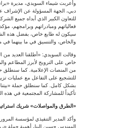
وأعربت شيماء السويدي، مديرة «براند
دبي، الجهة المسؤولة عن الإشراف ع
للتعاون الكبير الذي أبداه جميع الش
فعالياتهم ومبادراتهم وبرامجهم، مؤك
سيكون له طابع خاص، بفضل هذه الشر
والخاص، والتنسيق في ما بينهما في ما
وقالت السويدي: «أطلقنا العديد من ا
خاص على الترويج لأبرز المطاعم والم
من المنصات الإعلامية. كما سنطلق حم
للتشجيع على التفاعل مع عمليات تزيين
بشكل كامل. كما سنطلق حملة «بيتنا 
تأكيداً للمشاركة المجتمعية في هذه ال
«الطرق والمواصلات» شريك استراتي
وأكد المدير التنفيذي لمؤسسة المرور
المهندس حسين البنا، أهمية حملة «