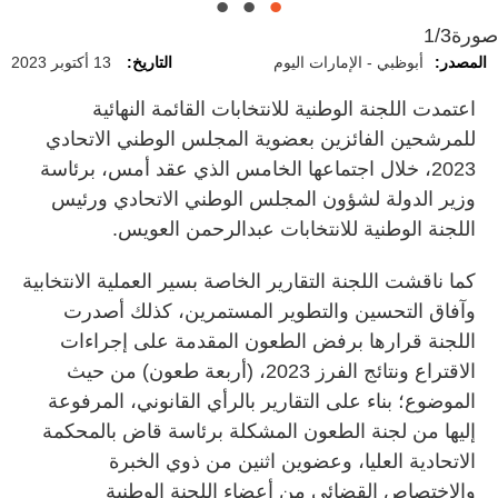
صورة
1/3
المصدر:
أبوظبي - الإمارات اليوم
التاريخ:
13 أكتوبر 2023
اعتمدت اللجنة الوطنية للانتخابات القائمة النهائية
للمرشحين الفائزين بعضوية المجلس الوطني الاتحادي
2023، خلال اجتماعها الخامس الذي عقد أمس، برئاسة
وزير الدولة لشؤون المجلس الوطني الاتحادي ورئيس
اللجنة الوطنية للانتخابات عبدالرحمن العويس.
كما ناقشت اللجنة التقارير الخاصة بسير العملية الانتخابية
وآفاق التحسين والتطوير المستمرين، كذلك أصدرت
اللجنة قرارها برفض الطعون المقدمة على إجراءات
الاقتراع ونتائج الفرز 2023، (أربعة طعون) من حيث
الموضوع؛ بناء على التقارير بالرأي القانوني، المرفوعة
إليها من لجنة الطعون المشكلة برئاسة قاض بالمحكمة
الاتحادية العليا، وعضوين اثنين من ذوي الخبرة
والاختصاص القضائي من أعضاء اللجنة الوطنية