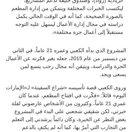
الريادية (رواد)، وصندوق خليفة لدعم المشاريع،
ليكتسب الخبرات المختلفة ويتمكن من إدارة المطعم
بالصورة الصحيحة، كما أنه في الوقت الحالي يكمل
دراسته في مجال إدارة الأعمال ليسهل عليه التوجه
مستقبلاً إلى أعمال حرة مختلفة».
المشروع الذي بدأه الكعبي وعمره 21 عاماً، في الثاني
من ديسمبر من عام 2015، جعله يغير فكرته عن الأعمال
الحرة والدراسة، ويتيقن أنه مجال رحب يتسع لمن
يسعى ويجد.
وروى الكعبي قصة تأسيسه «شراع السفينة» لـ«الإمارات
اليوم» قائلاً: «فكّرت في افتتاح المطعم، عندما كان
عمري 21 عاماً، وكثيرون من الأشخاص عارضوني لقلة
خبرتي، لكن شقيقي شجعني على البدء في المشروع
بغض النظر عن الخبرة، وكان دائماً يرشدني إلى التعلم
من التجارب التي أمرّ بها، كما أنه لم يكتفِ بالدعم