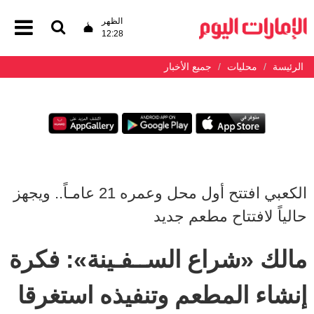
الظهر
12:28
الرئيسة
محليات
جميع الأخبار
الكعبي افتتح أول محل وعمره 21 عامـاً.. ويجهز
حالياً لافتتاح مطعم جديد
مالك «شراع الســفـينة»: فكرة
إنشاء المطعم وتنفيذه استغرقا