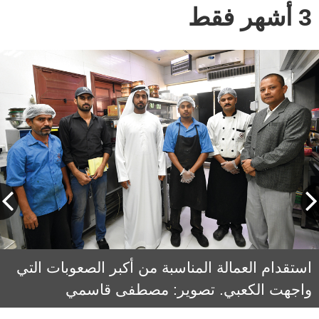
3 أشهر فقط
الكعبي أراد اختيار أنماط مختلفة للأطعمة ونكهات
استقدام العمالة المناسبة من أكبر الصعوبات التي
واجهت الكعبي. تصوير: مصطفى قاسمي
جديدة على منطقة المدام. تصوير: مصطفى
قاسمي