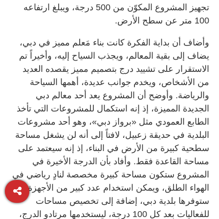
تجهيز المشروع المكوّن من 500 درجة، ويبلغ ارتفاعه
100 متر عن سطح الأرض.
وأضاف أن بداية الفكرة كانت بناء مَعلم مميز في دبي،
يضاف إلى بقية المعالم، ويجذب السياح إليه، وأخيراً تم
الاستقرار على تشييد درج بتصميم مميز يقصده العديد
من الأشخاص، ويخدم جوانب عديدة، أهمها السياحة
والرياضة. وأوضح أن المشروع يعد أحد معالم دبي
الجديدة المميزة، إذ إنه استكمال للمشروعات التي تأخذ
الطابع العمودي مثل «برواز دبي»، وهو أحد مشروعات
البلدية في حديقة زعبيل، لافتاً إلى أنه لن يشغل مساحة
سطحية كبيرة من الأرض في البناء، إذ إنه سيعتمد على
مساحة القاعدة فقط. وأفاد بأن الدرجة الأخيرة في
المشروع ستكون مساحة كبيرة مخصصة لنادٍ رياضي في
الهواء الطلق، ويمكن استخدام عدد كبير من الأجهزة التي
ستوفرها بلدية دبي، إضافة إلى تخصيص مساحات
للفعاليات بعد كل 100 درجة، ليستخدمها مرتادو الدرج،