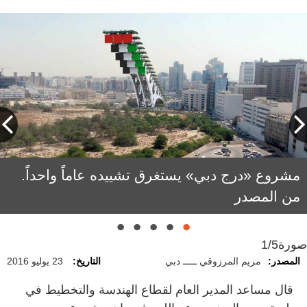
مشروع «درج دبي» يستغرق تشييده عاماً واحداً.
الشكل المفترض لـ "درج دبي" والذي لم يتم تحديد
المهندس عبدالله رفيع: مساعد المدير العام لقطاع
من المصدر
موقع بنائه بعد
الهندسة والتخطيط في بلدية دبي.
صورة
1/5
المصدر:
مريم المرزوقي ـــــ دبي
التاريخ:
23 يوليو 2016
قال مساعد المدير العام لقطاع الهندسة والتخطيط في