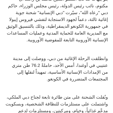
مكتوم، نائب رئيس الدولة، رئيس مجلس الوزراء، حاكم
دبي "رعاه الله"، سيّرت "دبي الإنسانية" شحنة جوية
إغاثية ثالثة، دعماً لجهود الاستجابة لتفشي فيروس إيبولا
في جمهورية الكونغو الديمقراطية، وذلك بالتنسيق الوثيق
مع المديرية العامة للحماية المدنية وعمليات المساعدات
الإنسانية الأوروبية التابعة للمفوضية الأوروبية.
وانطلقت الرحلة الإغاثية من دبي، ووصلت إلى مدينة
عنتيبي في أوغندا، أمس الأحد، حاملةً 76.2 طن متري
من الإمدادات الإنسانية الأساسية، تمهيداً لنقلها إلى
المجتمعات المتضررة في الكونغو.
ونُقلت الشحنة على متن طائرة تابعة لجناح دبي الملكي،
واشتملت على مستلزمات للنظافة الشخصية، وبسكويت
مدعّم غذائياً، وخيام، ومركبتين، ومستلزمات لدعم