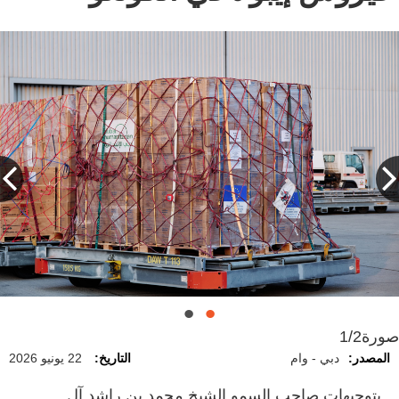
صورة
1/2
المصدر:
دبي - وام
التاريخ:
22 يونيو 2026
بتوجيهات صاحب السمو الشيخ محمد بن راشد آل