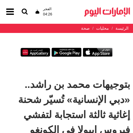
الفجر
04:26
الرئيسة
محليات
صحة
بتوجيهات محمد بن راشد..
«دبي الإنسانية» تُسيّر شحنة
إغاثية ثالثة استجابة لتفشي
فيروس إيبولا في الكونغو