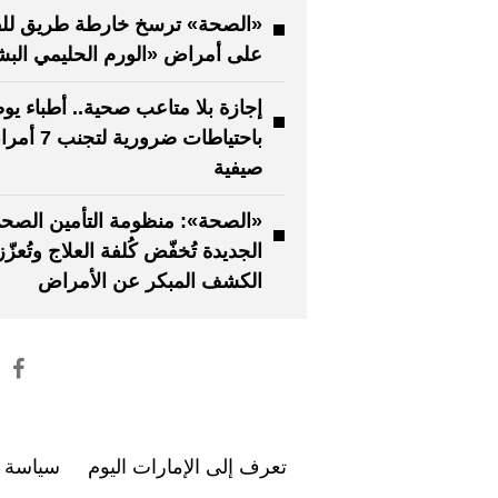
«الصحة» ترسخ خارطة طريق للق
على أمراض «الورم الحليمي الب
إجازة بلا متاعب صحية.. أطباء ي
باحتياطات ضرورية لت
صيفية
«الصحة»: منظومة التأمين الصح
الجديدة تُخفّض كُلفة العلاج وتُعزّز
الكشف المبكر عن الأمراض
تعرف إلى الإمارات اليوم
سياسة ا