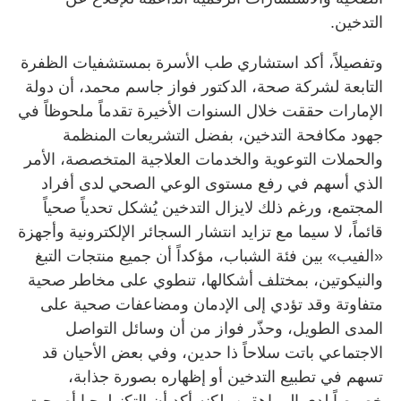
التدخين.
وتفصيلاً، أكد استشاري طب الأسرة بمستشفيات الظفرة
التابعة لشركة صحة، الدكتور فواز جاسم محمد، أن دولة
الإمارات حققت خلال السنوات الأخيرة تقدماً ملحوظاً في
جهود مكافحة التدخين، بفضل التشريعات المنظمة
والحملات التوعوية والخدمات العلاجية المتخصصة، الأمر
الذي أسهم في رفع مستوى الوعي الصحي لدى أفراد
المجتمع، ورغم ذلك لايزال التدخين يُشكل تحدياً صحياً
قائماً، لا سيما مع تزايد انتشار السجائر الإلكترونية وأجهزة
«الفيب» بين فئة الشباب، مؤكداً أن جميع منتجات التبغ
والنيكوتين، بمختلف أشكالها، تنطوي على مخاطر صحية
متفاوتة وقد تؤدي إلى الإدمان ومضاعفات صحية على
المدى الطويل، وحذّر فواز من أن وسائل التواصل
الاجتماعي باتت سلاحاً ذا حدين، وفي بعض الأحيان قد
تسهم في تطبيع التدخين أو إظهاره بصورة جذابة،
خصوصاً لدى المراهقين، لكنه أكد أن التكنولوجيا أصبحت