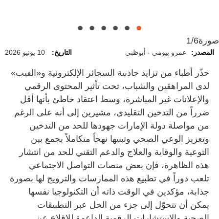
الصحية.
محتوى ترويجي مضلل.
نشر محتوى توعوي موثوق.
الإلكترونية بالموضة، من دون إدراك لمخاطرها.
صورة
1/6
المصدر:
عمرو بيومي - أبوظبي
التاريخ:
10 يونيو 2026
حذّر أطباء من تزايد جاذبية السجائر الإلكترونية و«الفيب»
لدى المراهقين والشباب، تحت تأثير المحتوى الرقمي
والإعلانات غير المباشرة، وسط اعتقاد خاطئ بأنها أقل
ضرراً من التدخين التقليدي، مشيرين إلى أنه على الرغم
من مواصلة دولة الإمارات جهودها للحد من التدخين
وتعزيز الوعي الصحي وتبنيها نهجاً متكاملاً يجمع بين
التوعية والوقاية والعلاج والدعم التقني للحد من انتشار
هذه الظاهرة، فإن بعض منصات التواصل الاجتماعي
تلعب دوراً في تطبيع هذه الممارسات والترويج لها بصورة
جذابة، مؤكدين في الوقت ذاته أن التكنولوجيا نفسها
يمكن أن تتحوّل إلى جزء من الحل عبر التطبيقات
الصحية والاستشارات الرقمية الداعمة للإقلاع عن