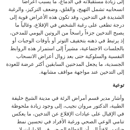
إلى زيادة مستقبلاته في الدماغ، ما يسبب أعراضاً
انسحابيه تشمل التهيج، والقلق، وضعف التركيز، والرغبة
الشديدة في التدخين، وقد تكون هذه الأعراض قوية إلى
درجة تطغى على رغبة الشخص في الإقلاع، وغالباً ما
يصبح التدخين جزءاً راسخاً من الروتين اليومي للمدخن،
إذ يرتبط في ذهنه بتخفيف التوتر أو بأوقات الوجبات أو
بالجلسات الاجتماعية، مشيراً إلى استمرار هذه الروابط
النفسية والسلوكية حتى بعد زوال أعراض الانسحاب
الجسدية، ما يجعل المدخنين السابقين أكثر عرضة للعودة
إلى التدخين عند مواجهة مواقف مشابهة.
توعية
وأشار مدير قسم أمراض الرئة في مدينة الشيخ خليفة
الطبية، الدكتور مروان نجيب، إلى وجود زيادة ملحوظة
في الإقبال على عيادات الإقلاع عن التدخين، ما يعكس
تنامي الوعي الصحي ورغبة الأفراد في تحسين نمط
حياتهم، لافتاً إلى أن القطاع الصحي في الإمارات لا