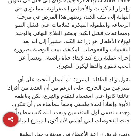
حالة الطفلة سببها طفرة جينية تؤدي إلى خلل في تكوين
وإفراز المكونات والأحماض الصفراوية، مما يؤدي في
النهاية إلى تلف الكبد، ويظهر هذا المرض في مرحلة
الرضاعة والطفولة المبكرة كعلامات على فشل النمو
ومضاعفات فشل الكبد، ويعتبر العلاج النهائي والوحيد
لهؤلاء الأطفال هو زراعة الكبد، مشيراً إلى أنه بعد
التقييمات والفحوصات المكثفة، تمت التوصية بضرورة
إجراء عملية زرع كبد لإنقاذ حياة راضية، وتعبيراً عن
الحب تطوع والدها ليكون المتبرع.
يقول والد الطفلة المتبرع: "لم أنتظر البحث على أي
متبرعين من الخارج، على الرغم من أن العديد من أفراد
عائلتنا كانوا على استعداد للتقدم والتبرع، لكن بعاطفة
الأبوة وإنقاذاً لحياة طفلتي ومنعاً للمأساه من أن تتكرر،
وجدت نفسي أول المتقدمين وبحمد الله كنت مطابقاً من
حيث الفحوصات التي أهلتني لأن أكون المتبرع المناسب".
ونجح فريق زراعة الأعضاء في مدينة برجيل الطبية