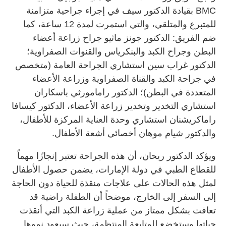
BMC بقيادة الدكتور سيف في إجراء جراحية متزامنة
للمتبرع والمتلقي، والتي استمرت لمدة 12 ساعة، كما
ضم الفريق: الدكتور جونز ماثيو جراح زراعة أعضاء
البطن وجراح الكبد والبنكرياس والقنوات الصفراوية؛
الدكتور غراب سين استشاري الجراحة العامة (متخصص
في جراحة الكبد والقناة الصفراوية وزراعة الأعضاء
المتعددة في البطن)؛ الدكتور رامامورثي باسكاران
استشاري التخدير وتخدير زراعة الأعضاء، الدكتور كيسافا
راماكريشنان استشاري وحدة العناية المركزة للأطفال،
والدكتور شيام موهان أخصائي أشعة الأطفال.
ويؤكد الدكتور ريحان، أن هذه الجراحة تعتبر إنجازًا مهماً
للقطاع الطبي في دولة الإمارات، يضمن حصول الأطفال
لمثل هذه الحالات على علاجات منقذة للحياة دون الحاجة
إلى السفر إلى الخارج، موضحاً أن الطفلة راضية قد
تعافت بشكل ممتاز من عملية زراعة الكبد التي أنقذت
حياتها وستخضع للمتابعة المنتظمة، حيث سيعود نموها