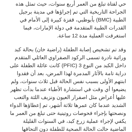
حي لفتاة تبلغ من العمر أربع سنوات، حيث تمثل هذه
الجراحة التاريخية التي تم إجراؤها في مدينة برجيل
الطبية (BMC) بأبوظبي، قفزة كبيرة إلى الأمام في
القدرات الطبية المتقدمة في دولة الإمارات، فيما
استغرقت العملية مدة 12 ساعة.
وقد تم تشخيص إصابة الطفلة (راضية خان) بحالة كبد
وراثية نادرة تسمى الركود الصفراوي العائلي المتقدم
داخل الكبد من النوع 3 (PFIC) كانت عائلة الطفلة على
دراية تامة بالآثار المدمرة لهذا المرض، بعد أن فقدوا
ابنتهم الأولى بسبب نفس الحالة قبل ثلاث سنوات، ولم
يضيعوا أي وقت في استشارة الأطباء عندما بدأت تظهر
عليها أعراض مثل اصفرار العيون ونزيف اللثة والتعب
الشديد عندما كان عمرها ثلاثة أشهر، تم إعطاؤها الدواء
ونصحتها بإجراء فحوصات روتينية حتى تبلغ من العمر ما
يكفي لإجراء عملية زرع كبد، في السنوات القليلة
الماضية حالت الحالة الصحية للطفلة دون التحاقها