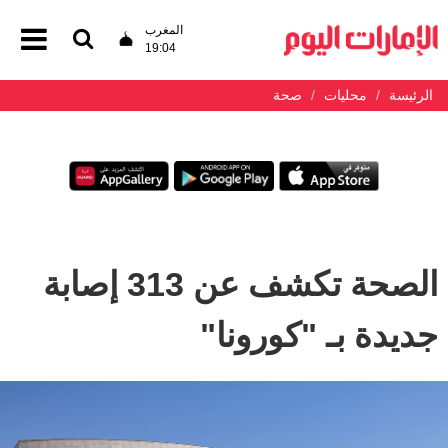
المغرب
19:04
الرئيسة
محليات
صحة
الصحة تكشف عن 313 إصابة
جديدة بـ "كورونا"