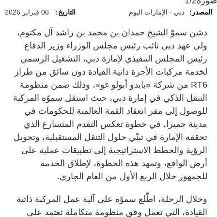
صورة
1/2
المصدر:
دبي - الإمارات اليوم
التاريخ:
06 فبراير 2026
دشن سموّ الشيخ حمدان بن محمد بن راشد آل مكتوم،
ولي عهد دبي نائب رئيس مجلس الوزراء وزير الدفاع
رئيس المجلس التنفيذي لإمارة دبي، التشغيل الرسمي
لخدمة مركبات الأجرة ذاتية القيادة دون سائق من طراز
RT6 من شركة «بايدو أبولو غو»، وذلك ضمن منظومة
التنقل الذكي في إمارة دبي، حيث استقل سموّه المركبة
للوصول إلى مقر انعقاد القمة العالمية للحكومات في
مدينة جميرا، في خطوة تعكس التقدم المتسارع الذي
تحققه الإمارة في تبنّي حلول التنقل المستقبلية، وتحويل
الرؤية والخطط الاستراتيجية إلى تطبيقات عملية على
أرض الواقع، وتمهد هذه الخطوة، لإطلاق الخدمة
للجمهور خلال الربع الأول من العام الجاري.
وخلال الرحلة، اطّلع سموّه على آلية عمل المركبة ذاتية
القيادة، التي تعمل وفق منظومة متكاملة تعتمد على