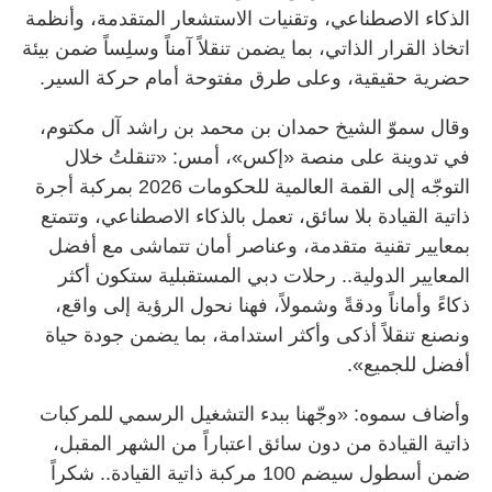
الذكاء الاصطناعي، وتقنيات الاستشعار المتقدمة، وأنظمة
اتخاذ القرار الذاتي، بما يضمن تنقلاً آمناً وسلِساً ضمن بيئة
حضرية حقيقية، وعلى طرق مفتوحة أمام حركة السير.
وقال سموّ الشيخ حمدان بن محمد بن راشد آل مكتوم،
في تدوينة على منصة «إكس»، أمس: «تنقلتُ خلال
التوجّه إلى القمة العالمية للحكومات 2026 بمركبة أجرة
ذاتية القيادة بلا سائق، تعمل بالذكاء الاصطناعي، وتتمتع
بمعايير تقنية متقدمة، وعناصر أمان تتماشى مع أفضل
المعايير الدولية.. رحلات دبي المستقبلية ستكون أكثر
ذكاءً وأماناً ودقةً وشمولاً، فهنا نحول الرؤية إلى واقع،
ونصنع تنقلاً أذكى وأكثر استدامة، بما يضمن جودة حياة
أفضل للجميع».
وأضاف سموه: «وجّهنا ببدء التشغيل الرسمي للمركبات
ذاتية القيادة من دون سائق اعتباراً من الشهر المقبل،
ضمن أسطول سيضم 100 مركبة ذاتية القيادة.. شكراً