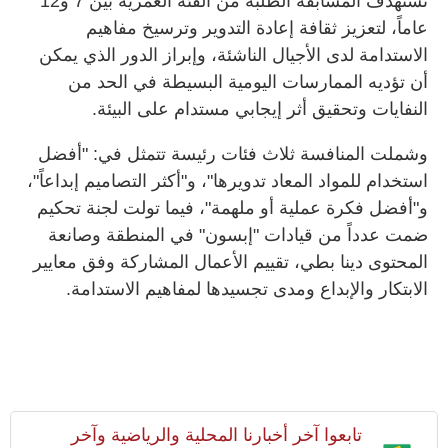
تستهدف المسابقة الطلبة من الفئة العمرية بين 7 و12
عاماً، لتعزيز ثقافة إعادة التدوير وترسيخ مفاهيم
الاستدامة لدى الأجيال الناشئة، وإبراز الدور الذي يمكن
أن تؤديه الممارسات اليومية البسيطة في الحد من
النفايات وتحقيق أثر إيجابي مستدام على البيئة.
وشملت المنافسة ثلاث فئات رئيسة تتمثل في: "أفضل
استخدام للمواد المعاد تدويرها"، و"أكثر التصاميم إبداعاً"،
و"أفضل فكرة عملية أو ملهمة"، فيما تولت لجنة تحكيم
ضمت عدداً من قيادات "إبسون" في المنطقة وصانعة
المحتوى دينا بطي، تقييم الأعمال المشاركة وفق معايير
الابتكار والإبداع ومدى تجسيدها لمفاهيم الاستدامة.
تابعوا آخر أخبارنا المحلية والرياضية وآخر