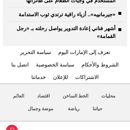
المستخدم في وجبات الطعام على طائراتها
«جيرمانييه».. أزياء راقية ترتدي ثوب الاستدامة
أشهر فناني إعادة التدوير يواصل رحلته بـ «رجل
القمامة»
تعرف إلى الإمارات اليوم
سياسة التحرير
الشروط والأحكام
سياسة الخصوصية
اتصل بنا
الاشتراكات
للإعلان
خدماتنا
محليات
الخط الساخن
اقتصاد
العالم
حياتنا
رياضة
موضة وجمال