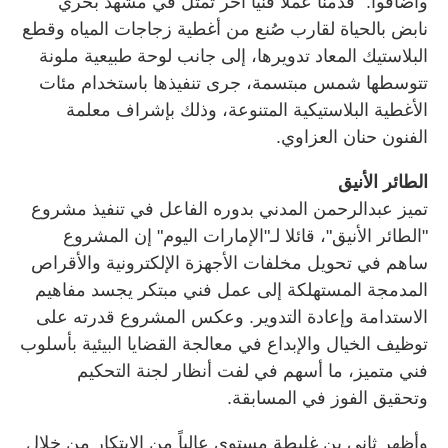
واضافوا:" قدمنا عملاً فنياً آخر تمثل في مشهد بحري
نابض بالحياة لقارب صُنع من أغطية زجاجات المياه وقطع
البلاستيك المعاد تدويرها، إلى جانب لوحة طبيعية ملونة
تتوسطها شمس مبتسمة، جرى تنفيذها باستخدام مئات
الأغطية البلاستيكية المتنوعة، وذلك بإشراف معلمة
الفنون حنان العزاوي.
الطائر الأنيق
تميز عبدالرحمن المدني بدوره الفاعل في تنفيذ مشروع
"الطائر الأنيق"، قائلا لـ"الإمارات اليوم" إن المشروع
ساهم في تحويل مخلفات الأجهزة الإلكترونية والأقراص
المدمجة المستهلكة إلى عمل فني مبتكر يجسد مفاهيم
الاستدامة وإعادة التدوير. وعكس المشروع قدرته على
توظيف الخيال والإبداع في معالجة القضايا البيئية بأسلوب
فني متميز، ما أسهم في لفت أنظار لجنة التحكيم
وتحقيق الفوز في المسابقة.
وأظهر ثاني بن غليطة مستوى عالياً من الابتكار من خلال