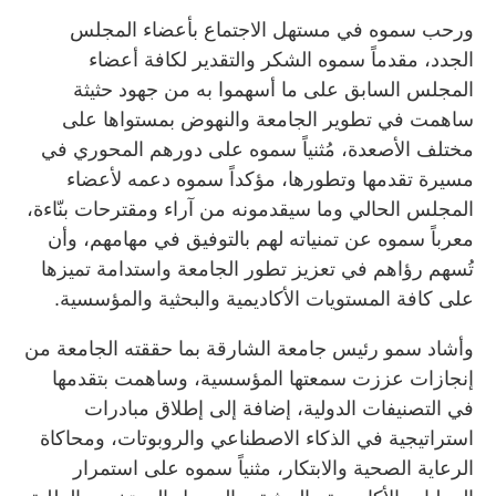
ورحب سموه في مستهل الاجتماع بأعضاء المجلس
الجدد، مقدماً سموه الشكر والتقدير لكافة أعضاء
المجلس السابق على ما أسهموا به من جهود حثيثة
ساهمت في تطوير الجامعة والنهوض بمستواها على
مختلف الأصعدة، مُثنياً سموه على دورهم المحوري في
مسيرة تقدمها وتطورها، مؤكداً سموه دعمه لأعضاء
المجلس الحالي وما سيقدمونه من آراء ومقترحات بنّاءة،
معرباً سموه عن تمنياته لهم بالتوفيق في مهامهم، وأن
تُسهم رؤاهم في تعزيز تطور الجامعة واستدامة تميزها
على كافة المستويات الأكاديمية والبحثية والمؤسسية.
وأشاد سمو رئيس جامعة الشارقة بما حققته الجامعة من
إنجازات عززت سمعتها المؤسسية، وساهمت بتقدمها
في التصنيفات الدولية، إضافة إلى إطلاق مبادرات
استراتيجية في الذكاء الاصطناعي والروبوتات، ومحاكاة
الرعاية الصحية والابتكار، مثنياً سموه على استمرار