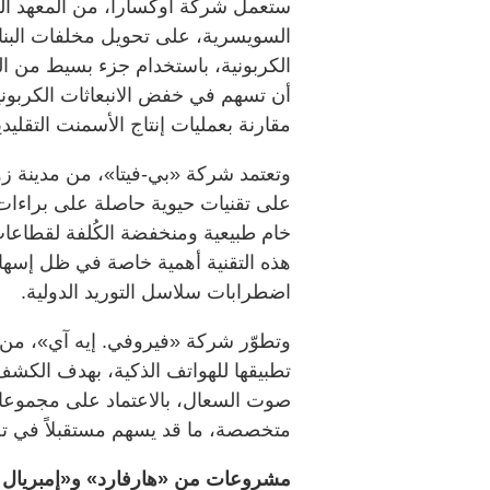
ستعمل شركة أوكسارا، من المعهد الف
السويسرية، على تحويل مخلفات البناء إ
الكربونية، باستخدام جزء بسيط من الطا
مقارنة بعمليات إنتاج الأسمنت التقليدي
وتعتمد شركة «بي-فيتا»، من مدينة زو
على تقنيات حيوية حاصلة على براءات ا
خام طبيعية ومنخفضة الكُلفة لقطاعات
هذه التقنية أهمية خاصة في ظل إسهامه
اضطرابات سلاسل التوريد الدولية.
وتطوّر شركة «فيروفي. إيه آي»، من ج
تطبيقها للهواتف الذكية، بهدف الكش
صوت السعال، بالاعتماد على مجموعا
متخصصة، ما قد يسهم مستقبلاً في ت
مشروعات من «هارفارد» و«إمبريال 