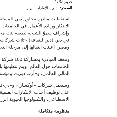
صورة
1/3
المصدر:
دبي - الإمارات اليوم
استقطبت مبادرة «حلول دبي للمستقبل
الابتكار وريادة الأعمال في الجامعات 
وإشراف سموّ الشيخة لطيفة بنت محمد
في دبي (دبي للثقافة) - ثلاث شركات 
ومصر، أعلنت انتقالها إلى مرحلة التج
وتنعقد المب
الجامعات حول العالم، ويتم تنظيمها
المالي العالمي، و«آرت دبي»، ومؤس
وستعمل شركات «أوكسارا» و«بي-فيتا»
على توظيف أحدث الابتكارات العلمية 
الاصطناعي، والتكنولوجيا الحيوية الزراع
منظومة متكاملة