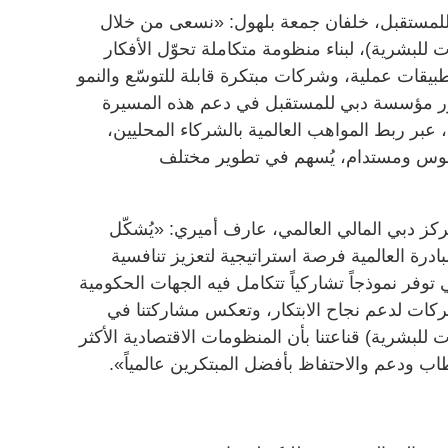
للمستقبل، خلفان جمعة بلهول: «نسعى من خلال
 للبشرية)، لبناء منظومة متكاملة تحوّل الأفكار
بيقات عملية، وشركات مبتكرة قابلة للتوسّع والنمو
دور مؤسسة دبي للمستقبل في دعم هذه المسيرة
 عبر ربط المواهب العالمية بالشركاء المحليين،
ملموس ومستدام، يُسهم في تطوير مختلف
كز دبي المالي العالمي، عارف أميري: «يُشكّل
ادرة العالمية فرصة استراتيجية لتعزيز تنافسية
 توفر نموذجاً تشاركياً تتكامل فيه الجهات الحكومية
ركات لدعم نجاح الابتكار، وتعكس مشاركتنا في
 للبشرية) قناعتنا بأن المنظومات الاقتصادية الأكثر
اب ودعم والاحتفاظ بأفضل المبتكرين عالمياً».