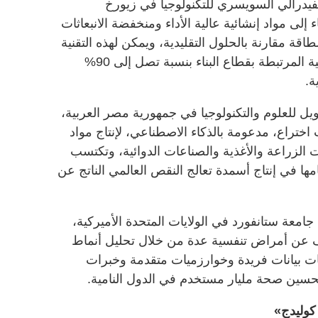
يدرالي السويسري للتكنولوجيا في زيورخ
لى مواد إنشائية عالية الأداء ومنخفضة الانبعاثات
قة مقارنة بالحلول التقليدية، ويمكن لهذه التقنية
أن تسهم في خفض الانبعاثات الكربونية المرتبطة بقطاع البناء بنسبة تصل إلى 90%
ة.
يل للعلوم والتكنولوجيا في جمهورية مصر العربية،
ختراع، مدعومة بالذكاء الاصطناعي، لإنتاج مواد
 الزراعة والأغذية والصناعات الدوائية، وتكتسب
ا في إنتاج أسمدة تعالج النقص العالمي الناتج عن
امعة ستانفورد في الولايات المتحدة الأميركية،
ف عن أمراض تنفسية عدة من خلال تحليل أنماط
ت بيانات فريدة وخوارزميات متقدمة وخبرات
حسين صحة مليار مستخدم في الدول النامية.
كوليدج»