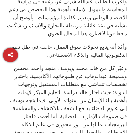
وأعرب الطالب عبدالله شرف عن رغبته في دراسة
المحاسبة والتمويل لإيمانه بأهمية هذا التخصص في دعم
الاقتصاد الوطني وتعزيز كفاءة المؤسسات. وأوضح أن
نشأته في بيئة عائلية مرتبطة بالتجارة والاستثمار، شكّلت
دافعا قويا لاختياره هذا المجال الحيوي.
وأكد أنه يتابع تحولات سوق العمل، خاصة في ظل تطور
التكنولوجيا المالية والذكاء الاصطناعي.
وعبّر كل من خالد محمد ويوسف منجد وأحمد محسن
وسميحة عبدالوهاب عن طموحاتهم الأكاديمية، باختيار
تخصصات تتماشى مع متطلبات المستقبل وتوجهات
الدولة؛ حيث اختار خالد دراسة التعليم المبكر لإيمانه
بأهمية بناء الإنسان من سنواته الأولى، فيما يتجه يوسف
إلى علوم الفضاء بدافع الشغف بالاكتشاف والمساهمة
في طموحات الإمارات الفضائية. أما أحمد، فاختار
البرمجيات لما لها من دور محوري في عالم الذكاء
الاصطناعي والتحول الرقمي، في حين وجدت سميحة