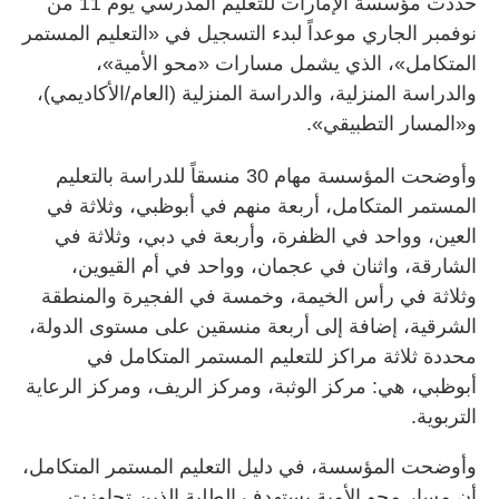
حددت مؤسسة الإمارات للتعليم المدرسي يوم 11 من
نوفمبر الجاري موعداً لبدء التسجيل في «التعليم المستمر
المتكامل»، الذي يشمل مسارات «محو الأمية»،
والدراسة المنزلية، والدراسة المنزلية (العام/الأكاديمي)،
و«المسار التطبيقي».
وأوضحت المؤسسة مهام 30 منسقاً للدراسة بالتعليم
المستمر المتكامل، أربعة منهم في أبوظبي، وثلاثة في
العين، وواحد في الظفرة، وأربعة في دبي، وثلاثة في
الشارقة، واثنان في عجمان، وواحد في أم القيوين،
وثلاثة في رأس الخيمة، وخمسة في الفجيرة والمنطقة
الشرقية، إضافة إلى أربعة منسقين على مستوى الدولة،
محددة ثلاثة مراكز للتعليم المستمر المتكامل في
أبوظبي، هي: مركز الوثبة، ومركز الريف، ومركز الرعاية
التربوية.
وأوضحت المؤسسة، في دليل التعليم المستمر المتكامل،
أن مسار محو الأمية يستهدف الطلبة الذين تجاوزت