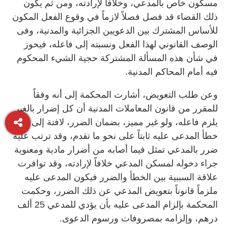
مسكون خاص بالمدعي، وخلافاً لإرادته، ومن ثم يكون
ذلك القضاء قد فصل فصلاً لازماً في وقوع الفعل المكون
للأساس المشترك بين الدعويين الجزائية والمدنية، وفى
الوصف القانوني لهذا الفعل ونسبته إلى فاعله، فيحوز
في شأن هذه المسألة المشتركة حجية الشيء المحكوم
فيه أمام المحاكم المدنية.
وعن طلب التعويض، أشارت المحكمة إلى أنه وفقاً
للمقرر من قانون المعاملات المدنية أن كل إضرار بالغير
يلزم فاعله، ولو غير مميز، بضمان الضرر، لافتة إلى أن
خطأ المدعى عليه ثابتاً على نحو ما تقدم، وقد ترتب عليه
ضرر بالمدعي تمثل فيما أصابه من أضرار مادية ومعنوية
جراء دخوله لمسكن المدعي خلافاً لإرادته، وقد توافرت
علاقة السببية بين الخطأ والضرر فيكون المدعى عليه
ملزماً قانوناً بتعويض المدعي عن ذلك الضرر، وحكمت
المحكمة بإلزام المدعى عليه بأن يؤدي للمدعي 25 ألف
درهم، وإلزامه بمصروفات ورسوم الدعوى.