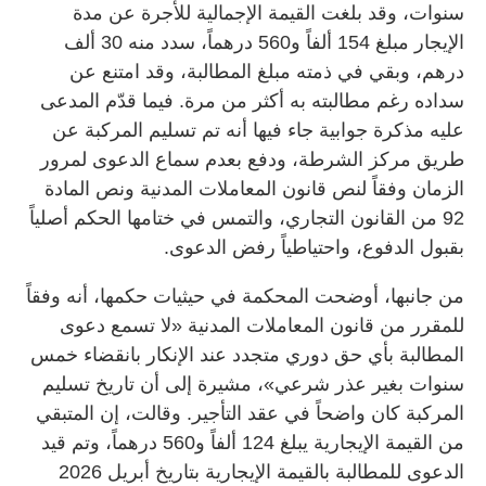
سنوات، وقد بلغت القيمة الإجمالية للأجرة عن مدة
الإيجار مبلغ 154 ألفاً و560 درهماً، سدد منه 30 ألف
درهم، وبقي في ذمته مبلغ المطالبة، وقد امتنع عن
سداده رغم مطالبته به أكثر من مرة. فيما قدّم المدعى
عليه مذكرة جوابية جاء فيها أنه تم تسليم المركبة عن
طريق مركز الشرطة، ودفع بعدم سماع الدعوى لمرور
الزمان وفقاً لنص قانون المعاملات المدنية ونص المادة
92 من القانون التجاري، والتمس في ختامها الحكم أصلياً
بقبول الدفوع، واحتياطياً رفض الدعوى.
من جانبها، أوضحت المحكمة في حيثيات حكمها، أنه وفقاً
للمقرر من قانون المعاملات المدنية «لا تسمع دعوى
المطالبة بأي حق دوري متجدد عند الإنكار بانقضاء خمس
سنوات بغير عذر شرعي»، مشيرة إلى أن تاريخ تسليم
المركبة كان واضحاً في عقد التأجير. وقالت، إن المتبقي
من القيمة الإيجارية يبلغ 124 ألفاً و560 درهماً، وتم قيد
الدعوى للمطالبة بالقيمة الإيجارية بتاريخ أبريل 2026