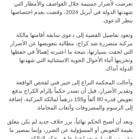
تعرضت لأضرار جسيمة خلال العواصف والأمطار التي
شهدتها الدولة في أبريل 2024، وقضت بعدم اختصاصها
بنظر الدعوى.
وتعود تفاصيل القضية إلى دعوى سابقة أقامتها مالكة
مركبة متضررة ضد كراج، مطالبة بتعويضها عن الأضرار
التي لحقت بسيارتها، نتيجة ما اعتبرته إهمالاً في حفظها
وتخزينها أثناء الأحوال الجوية الاستثنائية التي شهدتها
الدولة آنذاك.
وأحالت المحكمة النزاع إلى خبير فني لفحص الواقعة
وتقدير الأضرار، قبل أن تصدر حكماً بإلزام الكراج بدفع
تعويض قدره 80 ألفاً و155 درهماً لمالكة المركبة، إضافة
إلى الرسوم والمصروفات وأتعاب المحاماة.
وبعد أن أصبح الحكم نهائياً، برز خلاف جديد لم يكن يتعلق
بقيمة التعويض أو المسؤولية عن الضرر، وإنما بمصير ما
تبقى من السيارة بعد اعتبارها في حكم الهالكة.