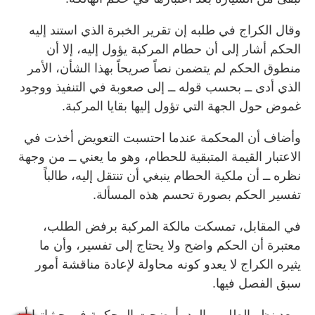
وقال الكراج في طلبه إن تقرير الخبرة الذي استند إليه
الحكم أشار إلى أن حطام المركبة يؤول إليه، إلا أن
منطوق الحكم لم يتضمن نصاً صريحاً بهذا الشأن، الأمر
الذي أدى ــ بحسب قوله ــ إلى صعوبة في التنفيذ ووجود
غموض حول الجهة التي تؤول إليها بقايا المركبة.
وأضاف أن المحكمة عندما احتسبت التعويض أخذت في
الاعتبار القيمة المتبقية للحطام، وهو ما يعني ــ من وجهة
نظره ــ أن ملكية الحطام ينبغي أن تنتقل إليه، طالباً
تفسير الحكم بصورة تحسم هذه المسألة.
في المقابل، تمسكت مالكة المركبة برفض الطلب،
معتبرة أن الحكم واضح ولا يحتاج إلى تفسير، وأن ما
يثيره الكراج لا يعدو كونه محاولة لإعادة مناقشة أمور
سبق الفصل فيها.
وبعد نظر الطلب والرد، أوضحت المحكمة في حيثياتها أن