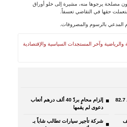
 دون مصلحة يرجوها منه، مشيرة إلى خلو أوراق
تعملت حقها في التقاضي تعسفاً.
م المدعي بالرسوم والمصروفات.
لية والرياضية وآخر المستجدات السياسية والإقتصادية
شاب يفشل في استرداد قرض بـ 82.7
إلزام محامٍ بردّ 40 ألف درهم أتعاب
دعوى لم يقمها
سداد 32.4 ألف
شركة تأجير سيارات تطالب شاباً بـ