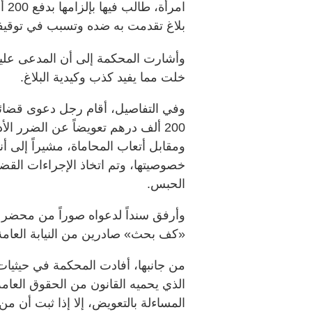
امر
بلاغ تقدمت به ضده وتسبب في توقيفه 
وأشارت المحكمة إلى أن المدعى عليها
خلت مما يفيد كذب وكيدية البلاغ.
وفي التفاصيل، أقام رجل دعوى قضائية
200 ألف درهم تعويضاً عن الضرر ا
ومقابل أتعاب المحاماة، مشيراً إلى أنها
خصوصيتها، وتم اتخاذ الإجراءات القض
الحبس.
وأرفق سنداً لدعواه صوراً من محضر 
«كف بحث» صادرين من النيابة العامة
من جانبها، أفادت المحكمة في حيثيات
الذي يحميه القانون من الحقوق العامة
المساءلة بالتعويض، إلا إذا ثبت أن م