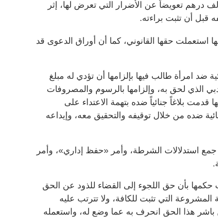
أة، طالب فيها بإلزامها بدفع 200 ألف درهم تعويضاً عن الأضرار التي تعرض لها، إثر
قبل أن تثبت براءته.
 استعملت حقها القانوني، كما أن أوراق الدعوى قد
 ضد امرأة طالب فيها بإلزامها أن تؤدي له مبلغ
لأدبي الذي لحق به، وإلزامها بالرسوم والمصروفات
 قدمت بلاغاً جنائياً ضده بتهمة الاعتداء على
ائية ضده من خلال توقيفه والتحقيق معه، وإيداعه
جمع استدلالات الشرطة، وأمر «حفظ إداري»، وأمر
.
 حكمها بأن حق اللجوء إلى القضاء للذود عن الحق
 المشروعة التي تثبت للكافة، ولا تترتب عليه
ن باشر هذا الحق انحرف به عما وضع له، واستعمله