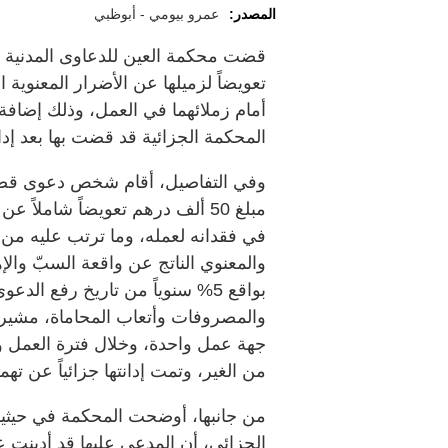
المصدر:
عمرو بيومي - أبوظبي
تعويضاً لزميلها عن الأضرار المعنوية ا
المحكمة الجزائية قد قضت بها بعد إدانت
وفي التفاصيل، أقام شخص دعوى قضائي
مبلغ 50 ألف درهم تعويضاً شاملاً
في فقدانه لعمله، وما ترتب عليه من د
والمعنوي الناتج عن واقعة السبّ والإهان
بواقع 5% سنوياً من تاريخ رفع ال
والمصروفات وأتعاب المحاماة، مشيراً
جهة عمل واحدة، وخلال فترة العمل 
من الغير، وتمت إدانتها جزائياً عن تهمة ال
من جانبها، أوضحت المحكمة في حيثيا
الجزائي، أن المدعى عليها قد أدينت 