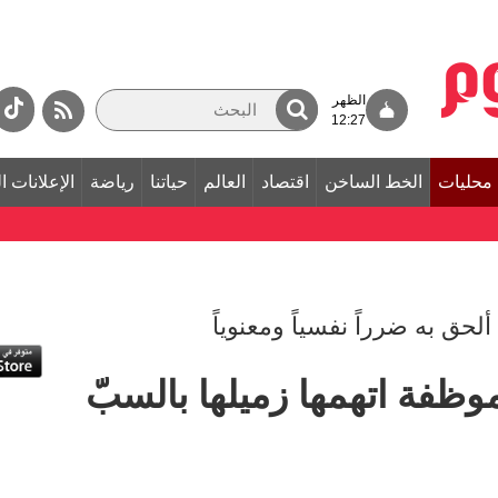
الظهر
12:27
محليات
الخط الساخن
اقتصاد
العالم
حياتنا
رياضة
الإعلانات ا
حق به ضرراً نفسياً ومعنوياً
لموظفة اتهمها زميلها بالسبّ