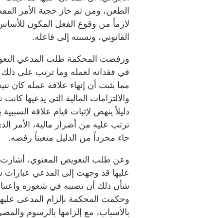
الطعن، ومن ثم حاز حجية الأمر المقض
لازماً من وقوع الفعل المكون للأساس
القانوني، ونسبته إلى فاعله.
ورفضت المحكمة طلب المدعي التعويض
في فقدانه لعمله وما ترتب على ذلك م
مما يثبت أن إنهاء علاقة عمله كان نتي
والالتزامات المالية التي يدعيها كانت
دليلاً ينهض لإثبات قيام علاقة السببية
ترتب عليه من أضرار مالية، الأمر ا
جاء مجرداً من الدليل متعيناً رفضه.
وعن طلب التعويض المعنوي، أشارت ال
عليها قد وجهت إلى المدعي عبارات س
شأن ذلك أن يصيبه في شعوره واعتباره
بالأسباب، مع إلزامها بالرسوم والم