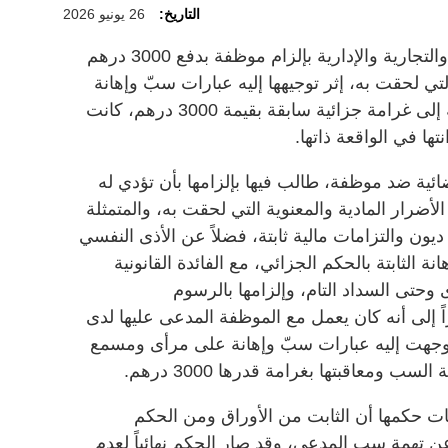
التاريخ:
26 يونيو 2026
قضت محكمة العين للدعاوى المدنية والتجارية والإدارية بإلزام موظفة بدفع 3000 درهم
لتي لحقت به، إثر توجيهها إليه عبارات سبّ وإهانة
أمام زملائهما في العمل، وذلك إضافة إلى غرامة جزائية سابقة بقيمة 3000 درهم، كانت
ها في الواقعة ذاتها.
ة ضد موظفة، طالب فيها بإلزامها بأن تؤدي له
 عن الأضرار المادية والمعنوية التي لحقت به، والمتمثلة
يون والتزامات مالية ثابتة، فضلاً عن الأذى النفسي
ة الثابتة بالحكم الجزائي، مع الفائدة القانونية
دعوى وحتى السداد التام، وإلزامها بالرسوم
 إلى أنه كان يعمل مع الموظفة المدعى عليها لدى
وجهت إليه عبارات سبّ وإهانة على مرأى ومسمع
سب ومعاقبتها بغرامة قدرها 3000 درهم.
ت حكمها أن الثابت من الأوراق ومن الحكم
عن تهمة سب المدعي، وقد صار الحكم نهائياً لعدم