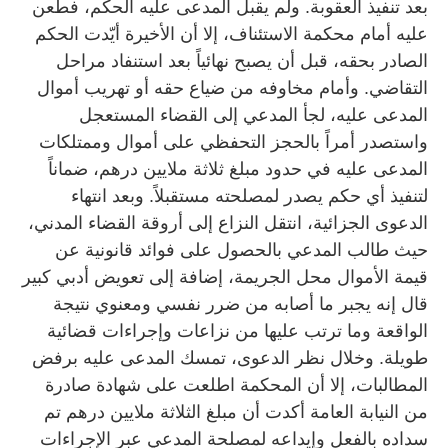
بعد تنفيذ العقوبة. ولم يقبل المدعى عليه الحكم، فطعن
عليه أمام محكمة الاستئناف، إلا أن الأخيرة أيّدت الحكم
الصادر بحقه، قبل أن يصبح نهائياً بعد استنفاد مراحل
التقاضي. وأمام مخاوفه من ضياع حقه أو تهريب أموال
المدعى عليه، لجأ المدعي إلى القضاء المستعجل
واستصدر أمراً بالحجز التحفظي على أموال وممتلكات
المدعى عليه في حدود مبلغ ثلاثة ملايين درهم، ضماناً
لتنفيذ أي حكم يصدر لمصلحته مستقبلاً. وبعد انتهاء
الدعوى الجزائية، انتقل النزاع إلى أروقة القضاء المدني،
حيث طالب المدعي بالحصول على فوائد قانونية عن
قيمة الأموال محل الجريمة، إضافة إلى تعويض أدبي كبير
قال إنه يجبر ما أصابه من ضرر نفسي ومعنوي نتيجة
الواقعة وما ترتب عليها من نزاعات وإجراءات قضائية
طويلة. وخلال نظر الدعوى، تمسك المدعى عليه برفض
المطالبات، إلا أن المحكمة اطلعت على شهادة صادرة
من النيابة العامة أكدت أن مبلغ الثلاثة ملايين درهم تم
سداده بالفعل وإيداعه لمصلحة المدعي عبر الإجراءات