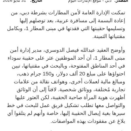
المصدر:
دبي - موقع الإمارات اليوم
التاريخ:
31 مايو 2026
تمكنت الإدارة العامة لأمن المطارات بشرطة دبي، من
إعادة البسمة إلى مسافرة عربية، بعد توصلهم إليها
وتسليمها حقيبتها التي فقدتها في مبنى المطار 1، وبكامل
مقتنياتها الثمينة.
وأوضح العقيد عبدالله فيصل الدوسري، مدير إدارة أمن
مبنى المطار 1، أن أحد الموظفين عثر على حقيبة سوداء
في أحد المناطق المفتوحة، وبالبحث في مقتنياتها، تبين
احتواؤها على مبلغ 20 ألف دولار، و150 جرام ذهب،
ومبالغ مالية لعملات أخرى، وهواتف نقالة من علامات
تجارية مُختلفة، ووثائق شخصية. لافتاً إلى أن الوثائق
أظهرت هوية المرأة صاحبة الحقيبة، لكن العثور عليها
والتواصل معها تطلب تشكيل فريق عمل للبحث في خط
سيرها بغية إيصال الحقيبة إليها، خاصة وأنهم لم يتلقوا أي
بلاغ عن مفقودات بهذه المواصفات.