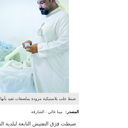
ضبط علب بلاستيكية مزودة بملصقات تفيد بأنها
المصدر:
مينا غالي - الشارقة
ضبطت فِرَق التفتيش التابعة لبلدية ا