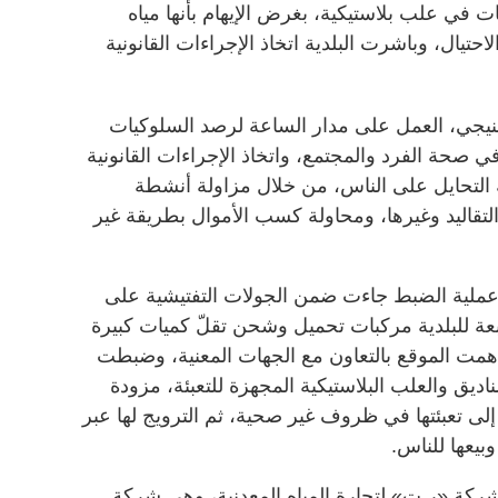
ت في علب بلاستيكية، بغرض الإيهام بأنها مياه
حتيال، وباشرت البلدية اتخاذ الإجراءات القانونية
لطنيجي، العمل على مدار الساعة لرصد السلوكيات
في صحة الفرد والمجتمع، واتخاذ الإجراءات القانونية
التحايل على الناس، من خلال مزاولة أنشطة
التقاليد وغيرها، ومحاولة كسب الأموال بطريقة غير
ملية الضبط جاءت ضمن الجولات التفتيشية على
عة للبلدية مركبات تحميل وشحن تقلّ كميات كبيرة
فدهمت الموقع بالتعاون مع الجهات المعنية، وضبطت
ديق والعلب البلاستيكية المجهزة للتعبئة، مزودة
ً إلى تعبئتها في ظروف غير صحية، ثم الترويج لها عبر
بيعها للناس.
لشركة «ر.ت» لتجارة المياه المعدنية، وهي شركة