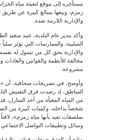
مستأجره إلى موقع لتعبئة مياه الخزانا
زمزم، وبيعها بمبالغ كبيرة عن طريق الا
والإدارية اللازمة ضده.
وأكد مدير عام البلدية، عبيد سعيد ا
السلبية، والممارسات التي تؤثر سلباً 
والإدارية بحق كل من تسول له نفسه 
مخالفة للأنظمة والقوانين والعادات و
مشروعة.
وأوضح، في تصريحات صحافية، أن «ع
المناطق، إذ رصدت فرق التفتيش التاب
من المياه المعبأة من أحد المنازل، 
شخصاً بداخله، وكميات كبيرة من الصنا
بملصقات تفيد بأنها مياه زمزم»، لافتا
وسائل وتطبيقات التواصل الاجتماعي و
وتابع أن الفِرَق ضبطت فواتير مالية 