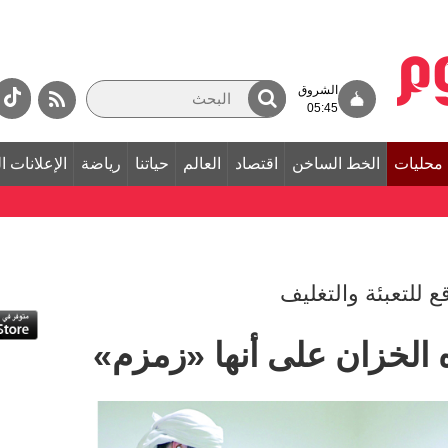
الشروق
05:45
محليات
الخط الساخن
اقتصاد
العالم
حياتنا
رياضة
الإعلانات ا
ع للتعبئة والتغليف
 الخزان على أنها «زمزم»