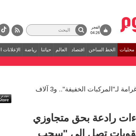
الفجر
04:26
محليات
الخط الساخن
اقتصاد
العالم
حياتنا
رياضة
الإعلانات ا
1000 درهم و12 نقطة مرورية غرامة لـ"المركبات الخفيفة".. و3 آلاف
ات رادعة بحق متجاوزي
وعقوبات تصل إلى "سحب