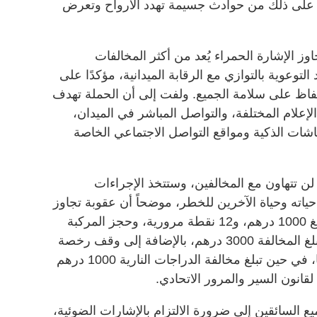
تب على ذلك من حوادث جسيمة تهدد الأرواح وتعرض
الإشارة الحمراء يُعد من أكثر المخالفات
لتوعوية بالتوازي مع الرقابة الميدانية، مؤكدًا على
للحفاظ على سلامة الجميع. ولفت إلى أن الحملة تهدف
إعلام المختلفة، والتواصل المباشر في الميدان،
شات الذكية ومواقع التواصل الاجتماعي الخاصة
تتهاون مع المخالفين، وستتخذ الإجراءات
ياته وحياة الآخرين للخطر، موضحاً أن عقوبة تجاوز
الإشارة الحمراء للمركبات الخفيفة تبلغ 1000 درهم، و12 نقطة مرورية، وحجز المركبة
لمدة 30 يوماً. أما للمركبات الثقيلة فتبلغ المخالفة 3000 درهم، بالإضافة إلى وقف رخصة
القيادة لمدة سنة تبدأ من تاريخ سحبها، في حين تبلغ مخالفة الدراجات النارية 1000 درهم
يع السائقين إلى ضرورة الالتزام بالإشارات الضوئية،