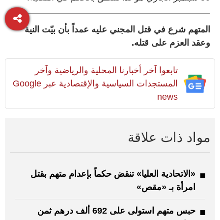
المتهم شرع في قتل المجني عليه عمداً بأن بيّت النية
وعقد العزم على قتله.
تابعوا آخر أخبارنا المحلية والرياضية وآخر
المستجدات السياسية والإقتصادية عبر Google
news
مواد ذات علاقة
«الاتحادية العليا» تنقض حكماً بإعدام متهم بقتل
امرأة بـ «مقص»
حبس متهم استولى على 692 ألف درهم ثمن