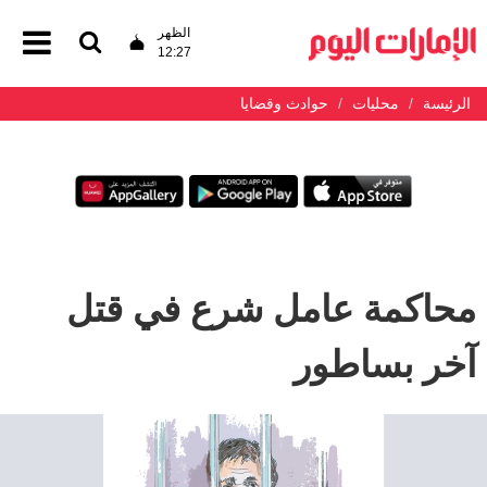
الظهر
12:27
الرئيسة
محليات
حوادث وقضايا
محاكمة عامل شرع في قتل
آخر بساطور