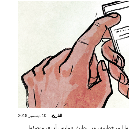
التاريخ:
10 ديسمبر 2018
ا إلى خطيبته، عبر تطبيق «واتس أب»، ووصفها