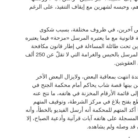
هبلة»، بتغريمه 20 ألف درهم، وحبسه لشهرين مع إيقاف التنفيذ، على الرغم
شخاص آخرين، في ظروف مختلفة، بسبب شكوى
قانونية مع ما يعتبره المرسل «مزحة» فيما يعتبره
رين تحت طائلة المساءلة في إطار قانون مكافحة
جرائم تقنية المعلومات، الذي يعاقب المرسل بالحبس والغرامة التي لا تقلّ عن 250 ألف
العقوبتين.
دة انتهت بمعاقبة البعض، ولايزال البعض الآخر
ن بينها قصة شاب يحاكم أمام محكمة الجنح في
ى قائمة الأرقام المخزنة في هاتفه، ما نتج عنه
طع بفتح بلاغ في مركز الشرطة، وتوقيف المتهم
أكد المتهم للمحكمة أنه أرسل الفيديو بالخطأ، وأنه
لمسجلة على هاتفه آيات قرآنية وأدعية الصباح، إلا
 قد وصله ولم يشاهده.