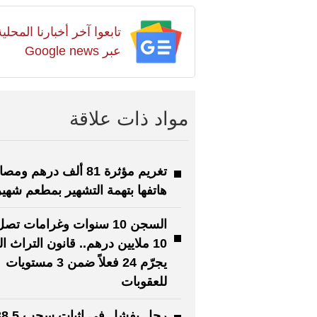
تابعوا آخر أخبارنا المح
عبر Google news
مواد ذات علاقة
تغريم مؤثرة 81 ألف درهم وم
هاتفها بتهمة التشهير بمطعم شهير
السجن 10 سنوات وغرامات تص
10 ملايين درهم.. قانون التراث ا
يجرّم 24 فعلاً ضمن 3 مستويات
للعقوبات
رجل يفشل في إثبات