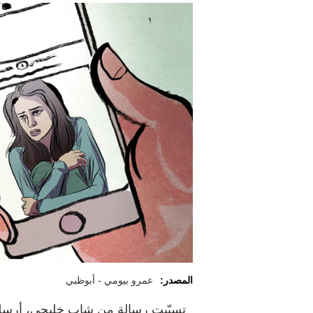
المصدر:
عمرو بيومي - أبوظبي
تسبّبت رسالة من شاب خليجي، أرسله