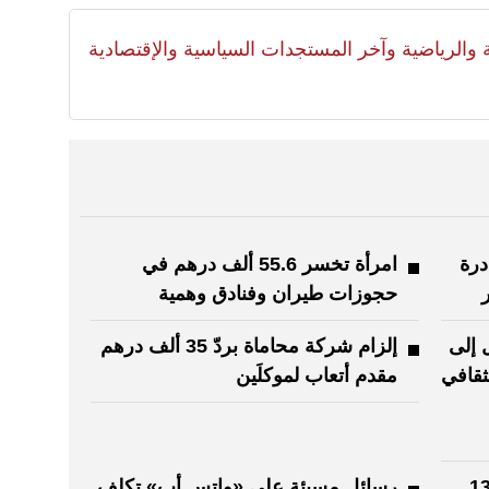
لية والرياضية وآخر المستجدات السياسية والإقتصادية
صادرة
امرأة تخسر 55.6 ألف درهم في
حجوزات طيران وفنادق وهمية
ل إلى
إلزام شركة محاماة بردّ 35 ألف درهم
لثقافي
مقدم أتعاب لموكلَين
 سحب 138.5
رسائل مسيئة على «واتس أب» تكلف