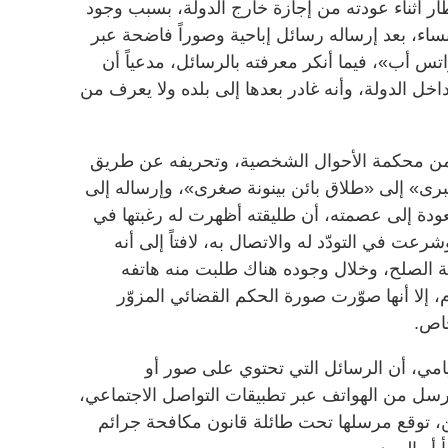
 أثناء عودته من إجازة خارج الدولة، بسبب وجود
، بعد إرساله رسائل إباحية وصوراً فاضحة عبر
تس أب»، فيما أنكر معرفته بالرسائل، مدعياً أن
خل الدولة، وأنه غادر بعدها إلى بلده ولا يعرف من
من محكمة الأحوال الشخصية، وتحريفه عن طريق
برى» إلى «طلاق بائن بينونة صغرى»، وإرساله إلى
ودة إلى عصمته، أن طليقته أظهرت له رغبتها في
رعت في التودّد له والاتصال به، لافتاً إلى أنه
 الصلح، وخلال وجوده هناك طلبت منه هاتفه
، إلا أنها صوّرت صورة الحكم القضائي المزوّر
خاص.
مي، أن الرسائل التي تحتوي على صور أو
سل من الهواتف عبر تطبيقات التواصل الاجتماعي،
توقع مرسلها تحت طائلة قانون مكافحة جرائم