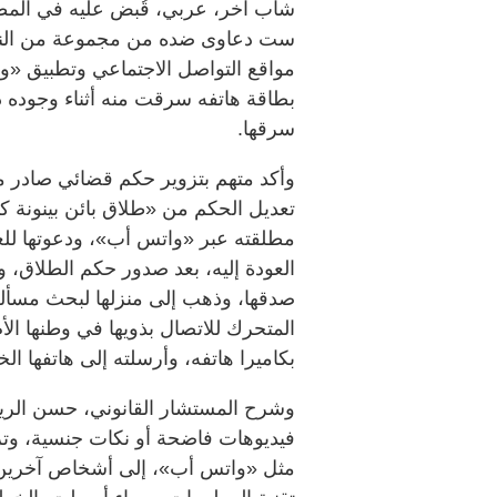
شاب آخر، عربي، قُبض عليه في المطار
ست دعاوى ضده من مجموعة من النساء
مواقع التواصل الاجتماعي وتطبيق «وا
بطاقة هاتفه سرقت منه أثناء وجوده دا
سرقها.
وأكد متهم بتزوير حكم قضائي صادر 
تعديل الحكم من «طلاق بائن بينونة ك
مطلقته عبر «واتس أب»، ودعوتها للع
العودة إليه، بعد صدور حكم الطلاق، وش
صدقها، وذهب إلى منزلها لبحث مسألة
المتحرك للاتصال بذويها في وطنها الأم
بكاميرا هاتفه، وأرسلته إلى هاتفها ال
وشرح المستشار القانوني، حسن الريا
فيديوهات فاضحة أو نكات جنسية، وتر
مثل «واتس أب»، إلى أشخاص آخرين، 