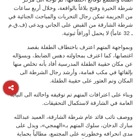
شرطة الحيرة وفتح بلاغاً بالواقعة، وخلال أربع ساعات
من الجريمة تمكن رجال التحريات والمباحث الجنائية في
شرطة الشارقة من القبض على الجاني ويدعى (ف.ق.م
ـ 32 عاماً) لا يحمل أوراقاً ثبوتية.
وبمواجهة المتهم اعترف باختطاف الطفلة بقصد
اغتصابها، كما اعترف بمحاولته دهس الضابط، وبسؤاله
عن مكان حقيبة الطفلة المدرسية أفاد بأنه تخلص منها
بإلقائها في مكب قمامة، وأرشد رجال الشرطة الى
المكان وتم العثور على حقيبة الطفلة.
وبناء على اعترافات المتهم تم توقيفه واحالته الى النيابة
العامة في الشارقة لاستكمال التحقيقات.
ووصف نائب قائد عام شرطة الشارقة، العميد عبدالله
مبارك الدخان، سلوك المتهم بـ«الهمجي»، ويدل على
مدى انحرافه وخطورته على المجتمع، مطالباً بحماية