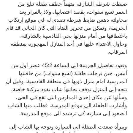
ضبطت شرطة الشارقة متهماً خطف طفلة تبلغ من
العمر تسع سنوات، بقصد اغتصابها، ولاذ بالفرار بعد
محاولته دهس ضابط شرطة تصدى له في موقع ارتكاب
الجريمة، وتمكن من تحرير الفتاة التي كان الجاني قد قام
باختطافها من أمام منزلها بحي القادسية بالشارقة،
وحاول الاعتداء عليها في أحد المنازل المهجورة بمنطقة
المرقاب.
وتعود تفاصيل الجريمة الى الساعة 45:2 عصر أول من
أمس، حين ترجلت طفلة (تسع سنوات) من حافلتها
المدرسية امام منزل ذويها في منطقة القادسية، وقبل أن
تتجه إلى المنزل توقف بجانبها شاب يقود مركبة خاصة،
وسألها عن مكان إحدى المدارس التي تقع في الحي،
وأشارت الطفلة الى موقع المدرسة، فطلب منها الشاب
الصعود إلى سيارته كي ترشده الى موقع المدرسة.
وببرأة صعدت الطفلة الى السيارة وتوجه بها الشاب إلى