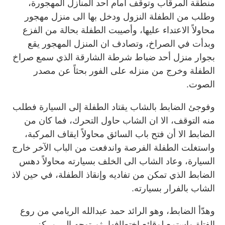
منطقة المرقاب وتوقف أمام أحد المنازل المهجورة،
وطلب من الطفلة النزول ودخل بها الى منزل مهجور
محاولاً الاعتداء عليها، وأصيبت الطفلة بحالة من الفزع
وبدأت في الصراخ، وتصادف ان المنزل المهجور يقع
بجوار منزل أحد ضباط شرطة الشارقة الذي سمع صراخ
الطفلة وخرج من منزله على الفور بحثاً عن مصدر
الصوت.
وفوجئ الضابط بالشاب يقتاد الطفلة إلى السيارة فطلب
منه التوقف، الا ان الشاب حاول التحرك، فما كان من
الضابط الا أن فتح باب السائق محاولاً ايقاف المركبة،
واستغلت الطفلة الفرصة واندفعت من الباب الآخر خارج
السيارة، وعاد الشاب الى الخلف بسيارته محاولاً دهس
الضابط الذي تمكن من تفاديه وإنقاذ الطفلة، في حين لاذ
الشاب بالفرار بسيارته.
وهدّأ الضابط، وهو الرائد حمد عبدالله الريامي من روع
الفتاة واستمع لوقائع اختطافها، ثم توجه الى مركز