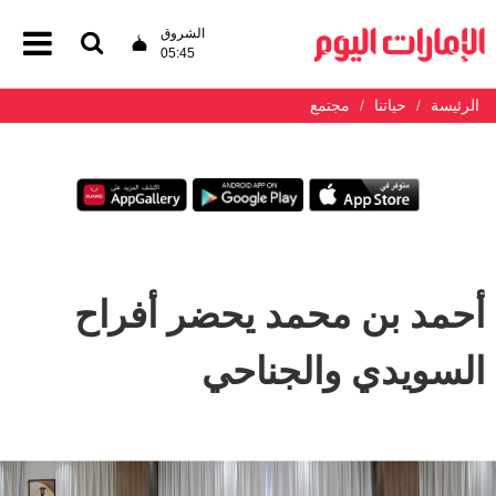
الشروق
05:45
الرئيسة
حياتنا
مجتمع
أحمد بن محمد يحضر أفراح
السويدي والجناحي