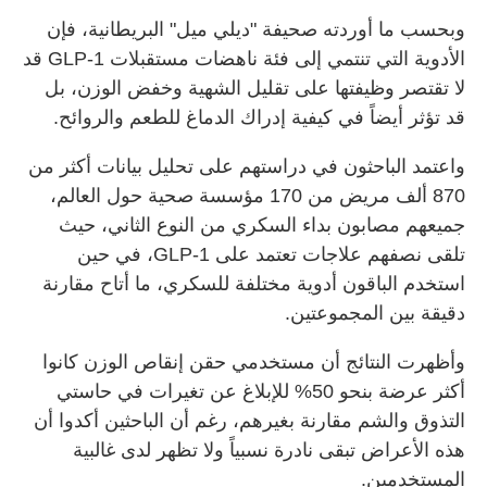
وبحسب ما أوردته صحيفة "ديلي ميل" البريطانية، فإن
الأدوية التي تنتمي إلى فئة ناهضات مستقبلات GLP-1 قد
لا تقتصر وظيفتها على تقليل الشهية وخفض الوزن، بل
قد تؤثر أيضاً في كيفية إدراك الدماغ للطعم والروائح.
واعتمد الباحثون في دراستهم على تحليل بيانات أكثر من
870 ألف مريض من 170 مؤسسة صحية حول العالم،
جميعهم مصابون بداء السكري من النوع الثاني، حيث
تلقى نصفهم علاجات تعتمد على GLP-1، في حين
استخدم الباقون أدوية مختلفة للسكري، ما أتاح مقارنة
دقيقة بين المجموعتين.
وأظهرت النتائج أن مستخدمي حقن إنقاص الوزن كانوا
أكثر عرضة بنحو 50% للإبلاغ عن تغيرات في حاستي
التذوق والشم مقارنة بغيرهم، رغم أن الباحثين أكدوا أن
هذه الأعراض تبقى نادرة نسبياً ولا تظهر لدى غالبية
المستخدمين.