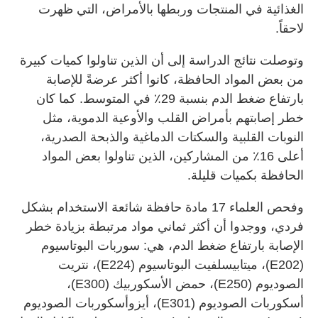
الغذائية في المنتجات وربطها بالأمراض، التي ظهرت
لاحقاً.
وتوصلت نتائج الدراسة إلى أن الذين تناولوا كميات كبيرة
من بعض المواد الحافظة، كانوا أكثر عرضةً للإصابة
بارتفاع ضغط الدم بنسبة 29٪ في المتوسط. كما كان
خطر إصابتهم بأمراض القلب والأوعية الدموية، مثل
النوبات القلبية والسكتات الدماغية والذبحة الصدرية،
أعلى 16٪ من المشاركين، الذين تناولوا بعض المواد
الحافظة بكميات قليلة.
وفحص العلماء 17 مادة حافظة شائعة الاستخدام بشكل
فردي، ووجدوا أن أكثر ثماني مواد مرتبطة بزيادة خطر
الإصابة بارتفاع ضغط الدم، هي: سوربات البوتاسيوم
(E202)، ميتابيسلفيت البوتاسيوم (E224)، نتريت
الصوديوم (E250)، حمض الأسكوربيك (E300)،
أسكوربات الصوديوم (E301)، أيزوأسكوربات الصوديوم