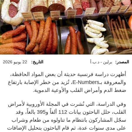
المصدر:
برلين - د.ب.أ
التاريخ:
22 يونيو 2026
أظهرت دراسة فرنسية حديثة أن بعض المواد الحافظة،
والمعروفة بـE-Numbers، تُزيد من خطر الإصابة بارتفاع
ضغط الدم وأمراض القلب والأوعية الدموية.
وفي الدراسة، التي نُشرت في المجلة الأوروبية لأمراض
القلب، حلل الباحثون بيانات 112 ألفاً و395 بالغاً، وقد
سجّل المشاركون بانتظام ما تناولوه من طعام وشراب
على مدى سنوات عدة، ثم قام الباحثون بتحليل الإضافات