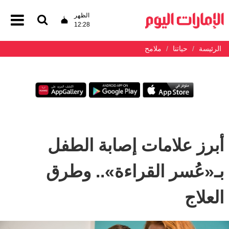
الظهر
12:28
الرئيسة
حياتنا
ملامح
أبرز علامات إصابة الطفل
بـ«عُسر القراءة».. وطرق
العلاج